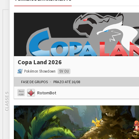
Copa Land 2026
Pokémon Showdown
SV OU
FASE DE GRUPOS
PRAZO ATÉ
16/08
Post
RotomBot
CLASSE S
#200