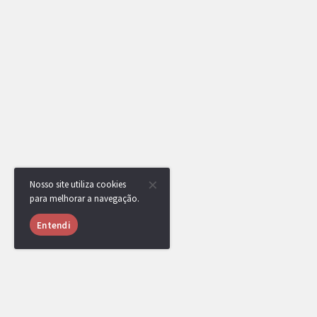
Nosso site utiliza cookies
para melhorar a navegação.
Entendi