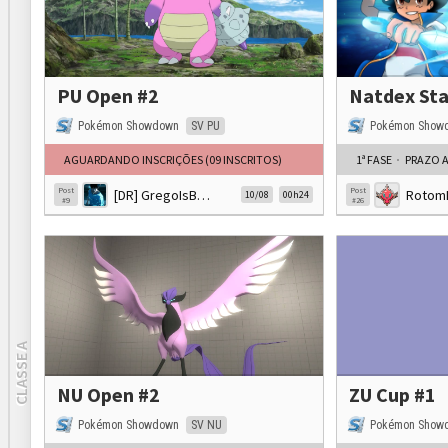
PU Open #2
Natdex St
Pokémon Showdown
SV PU
Pokémon Show
AGUARDANDO INSCRIÇÕES
(09
INSCRITOS
)
1ª FASE
PRAZO 
Post
Post
[DR] GregoIsBack_
Rotom
10/08
00h24
#9
#26
CLASSE A
NU Open #2
ZU Cup #1
Pokémon Showdown
SV NU
Pokémon Show