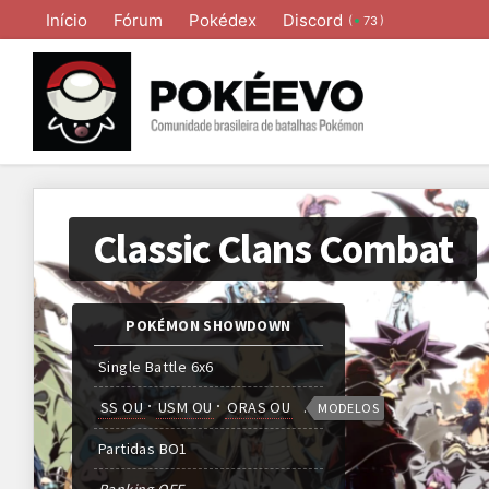
Início
Fórum
Pokédex
Discord
(
)
73
Classic Clans Combat
POKÉMON SHOWDOWN
Single Battle 6x6
SS OU
USM OU
ORAS OU
MODELOS
Partidas
BO
1