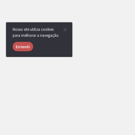
Nosso site utiliza cookies
para melhorar a navegação.
Entendi
RotomBot
Evento arquivado.
RotomBot
Kimer
,
Splash
,
Hyoga
,
Mili
,
Rewer
,
wssi53
,
leo568
,
Enrique
,