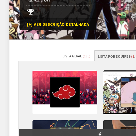
Ranking OFF
[+] VER DESCRIÇÃO DETALHADA
LISTA GERAL
(135)
LISTA POR EQUIPES
(11
Programação
Abertura das inscrições
15/06/2025
às
12h00 (G
Sorteio das chaves
29/06/2025 (previsão*)
*Conforme cronograma da 
Prazo para cada fase/rodada
7 dias
Hiidan
(Admin)
CarTulo
(Adm
Deidara
guzot
(Mod)
Inscrições