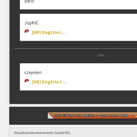
yato
HIRO
KRWOZEN
BETO CACHINHOS
nilodepre
krwozen
betocachinhos.
JspKiC
[DR] Dugtrio Is Broken
KAUANSOARES10
SAZTER
FROGAR
FINAL
kauansoares10
j.ad_ls12
froggar0
crayvien
[DR] Dugtrio Is Broken
[DR] CACATUA
YEAHTYHB01128
JAOOO_R
CaCaTuA
yeah01128
jaooo_r
Visualizando esse evento:
Guest #01
.