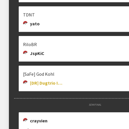
godkohl
mrodrigues22
TDNT
yato
clicando aqui
PABLLITEXISBACK
GUSTAV0Z
ANGOLANO
RiloBR
pabllitoo_
gustav0z
angolano06
JspKiC
[SaFe] God Kohl
[DR] Dugtrio Is Broken
YUJI
HSBT
RIXK
holasoybalto
rixk1__
SEMIFINAL
crayvien