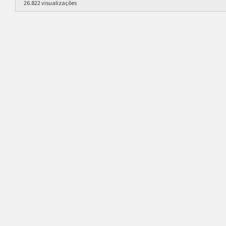
26.822 visualizações
TDNT
[SAFE] NANKZEN
EMPATEANULA
mattz_
nankzen
BRAGA S2
MAKO0173
DOSO749
braga_k.
vinizinmel
doso749
DEYVIN
DAVIZIN2708X
[DR] TISTIEYZ
V
_deyvison
davizin2708x
tistieyz