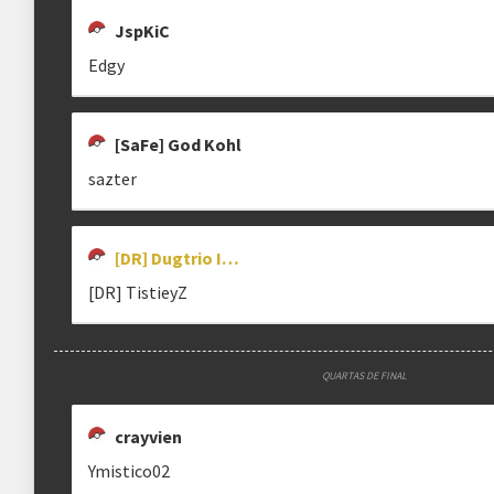
JspKiC
Almanaque da Copa Land
Edgy
D'
XDRKZZ7
AMOMEUPAIEMINHAMAE
[SaFe] God Kohl
trqldd
xdrkzz7
hankami.021
sazter
[DR] Dugtrio Is Broken
[DR] TistieyZ
JOJENREED
CARLICA_V0ID
ZERO
A Copa Land e o seu Almanaque foram/são idealizados e editado
jojen1
jogadorzero
QUARTAS DE FINAL
crayvien
VITORRS
[SAFE] GOD KOHL
M RODRIGUES
Ymistico02