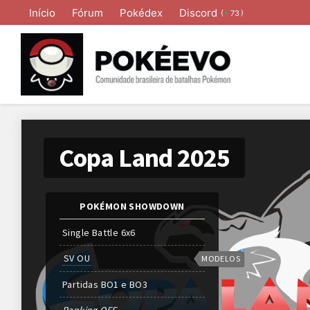
Início
Fórum
Pokédex
Discord
(
)
73
Copa Land 2025
POKÉMON SHOWDOWN
Single Battle 6x6
SV OU
MODELOS
Partidas
BO
1 e
BO
3