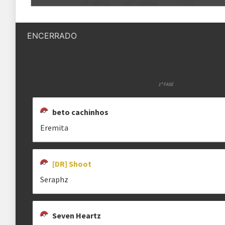
Quantidade de vagas
16 vagas
SERAPHZ
[DR] TISTIEYZ
SEVEN HEARTZ
hackermanito
tistieyz
seven_heartz
ENCERRADO
Status das inscrições
Inscrições encerradas
Como se inscrever
As inscrições serão feitas em um 
Ele ficará visível após a abertura
1ª FASE
ZERO
EDILSON O JOGADOR
HIIDAN
beto cachinhos
jogadorzero
mitomitoso
Regras
evandossantos
Eremita
Plataforma
Pokémon Showdown
Formato
[DR] Shoot
Single Battle 6x6
Seraphz
TDNT
BETO CACHINHOS
NICKOLAZ72
Metagame
ORAS OU
mattz_
betocachinhos.
nickolaz72
Rematches
Melhor de 3 (BO3)
Seven Heartz