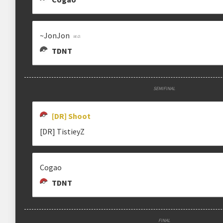
~JonJon
TDNT
SEMIFINAL
[DR] Shoot
[DR] TistieyZ
Cogao
TDNT
FINAL