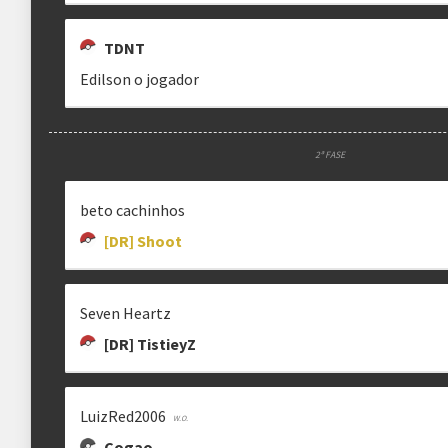
TDNT
Edilson o jogador
2ª FASE
beto cachinhos
[DR] Shoot
Seven Heartz
[DR] TistieyZ
LuizRed2006
Cogao