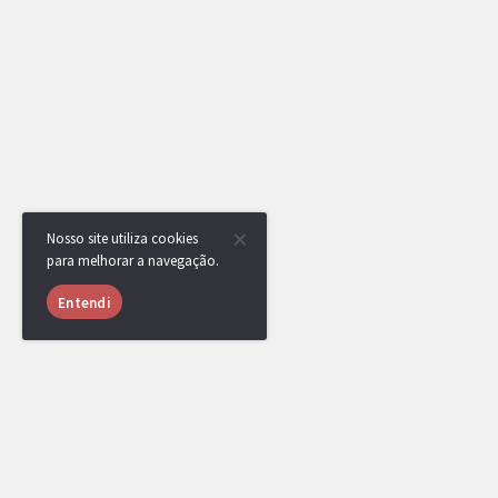
Nosso site utiliza cookies
para melhorar a navegação.
Entendi
RotomBot
[DR] Shoot venceu a competição, parabéns!