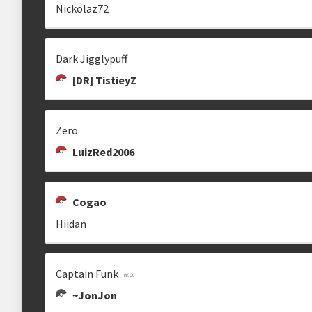
Nickolaz72
Estrutura das chaves
Dark Jigglypuff
Etapa única
Chaves mata-mata
[DR] TistieyZ
Ranking aplicado
Zero
Multiplicador
Pontuação x3
LuizRed2006
Categorias
Geral
•
Old Gen
Cogao
Hiidan
clicando aqui
Captain Funk
~JonJon