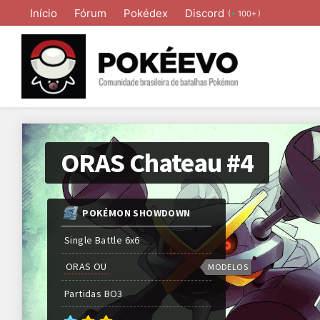
Início
Fórum
Pokédex
Discord
(
)
100+
ORAS Chateau #4
POKÉMON SHOWDOWN
Single Battle 6x6
ORAS OU
MODELOS
Partidas
BO
3