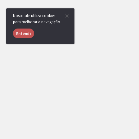
Nosso site utiliza cookies
para melhorar a navegação.
Entendi
RotomBot
Evento arquivado.
RotomBot
[DR] GregoIsBack_
venceu a competição, parabéns!
Uma medalha foi adicionada ao seu perfil.