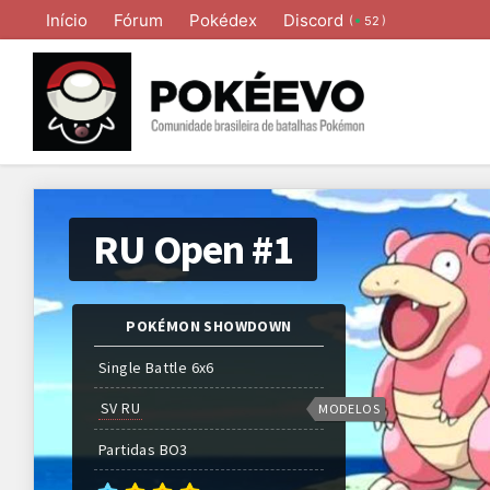
Início
Fórum
Pokédex
Discord
(
)
52
RU Open #1
POKÉMON SHOWDOWN
Single Battle 6x6
SV RU
MODELOS
Partidas
BO
3