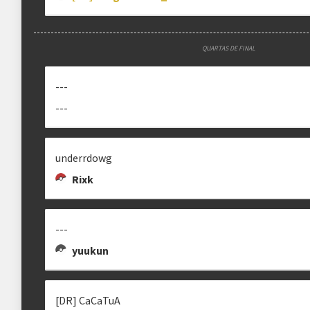
QUARTAS DE FINAL
---
---
underrdowg
Rixk
---
yuukun
[DR] CaCaTuA