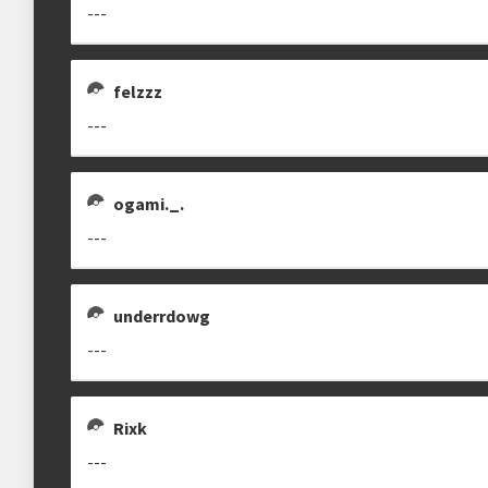
---
Estrutura das chaves
KLZINNNNNNNNNN01
ABREU_.0
felzzz
Etapa única
Chaves mata-mata
abreu_.0
---
Ranking aplicado
ogami._.
Multiplicador
Pontuação x4
---
Categorias
Geral
•
Slam
underrdowg
---
clicando aqui
Rixk
---