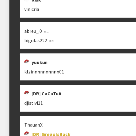
vinicria
abreu_.0
bigolas222
yuukun
klzinnnnnnnnnn01
[DR] CaCaTuA
djistivi11
ThauanX
[DR] GregoIsBack_