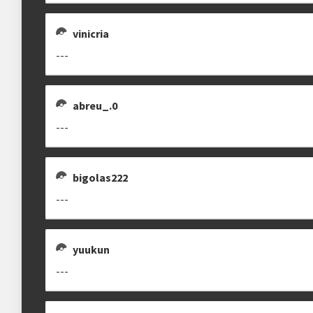
vinicria
---
abreu_.0
---
bigolas222
---
yuukun
---