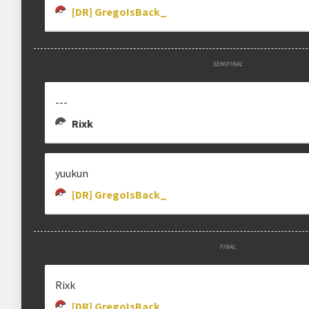
[DR] GregoIsBack_
SEMIFINAL
---
Rixk
yuukun
[DR] GregoIsBack_
FINAL
Rixk
[DR] GregoIsBack_