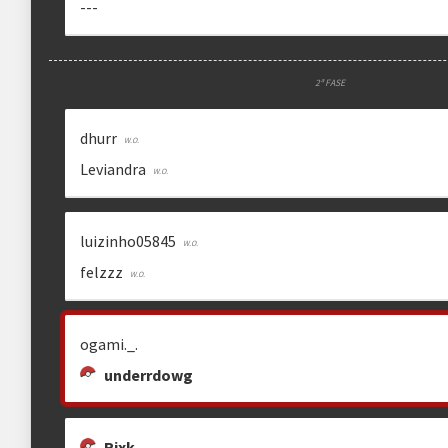
---
2ª FASE
dhurr
Leviandra
luizinho05845
felzzz
ogami._.
underrdowg
Rixk