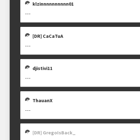
klzinnnnnnnnnn01
---
[DR] CaCaTuA
---
djistivi11
---
ThauanX
---
[DR] GregoIsBack_