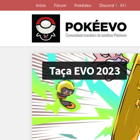
Início
Fórum
Pokédex
Discord
(
)
55
Taça EVO 2023