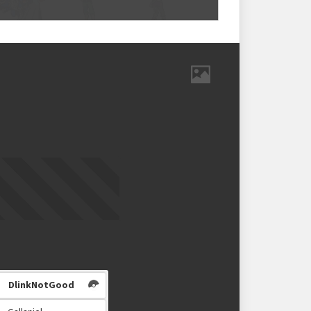
strutura das chaves
va
REIXO‽♪
BRUNNO
DEOXYSANDO
reix0_
brunnohalves
_eddie_z
old, Silver e Bronze)
m
DESCRIÇÃO COMPLEMENTAR
" abaixo.
SERAPHZ
NCSB
FAUBAR
hackermanito
ncsb
FauBaR
DlinkNotGood