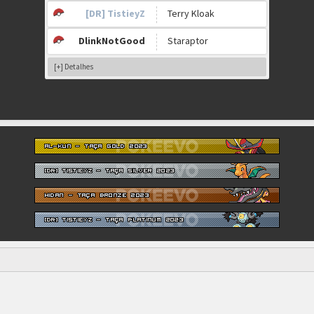
[DR] TistieyZ
Terry Kloak
DlinkNotGood
Staraptor
[+] Detalhes
sername):