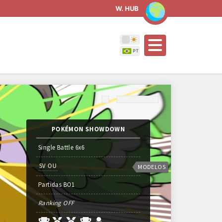
W. HUB
POKÉMON SHOWDOWN
Single Battle 6x6
SV OU
MODELOS
Partidas
BO
1
Ranking OFF