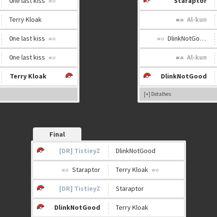
0ne last kiss
Staraptor
Terry Kloak
Al-kun
0ne last kiss
DlinkNotGood
0ne last kiss
Al-kun
Terry Kloak
DlinkNotGood
[+] Detalhes
Final
[DR] TistieyZ
DlinkNotGood
Staraptor
Terry Kloak
[DR] TistieyZ
Staraptor
DlinkNotGood
Terry Kloak