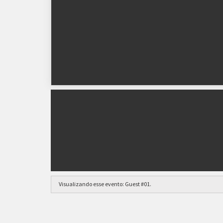
Jogadores convidados para a Golden Cup (por u
Gallaniel
Visualizando esse evento:
Guest #01
.
Taça Platinum: