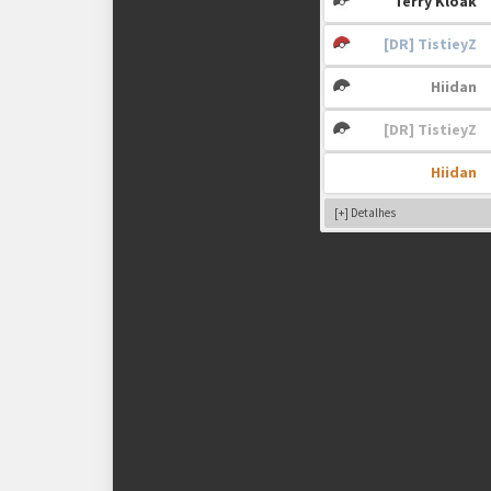
Terry Kloak
[DR] TistieyZ
Golden Cup:
Hiidan
[DR] TistieyZ
Hiidan
Silver e Bronze Cup:
[+] Detalhes
Premiação:
Pontuação e Critérios de Desempate: