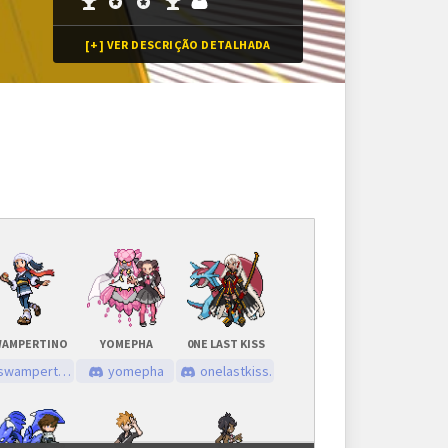
[+] VER DESCRIÇÃO DETALHADA
Inscrições
Vagas ilimitadas
Inscrições encerradas
AMPERTINO
YOMEPHA
0NE LAST KISS
As inscrições serão feitas em um painel próprio.
swampert_buenos
yomepha
onelastkiss.
Ele ficará visível após a abertura do torneio.