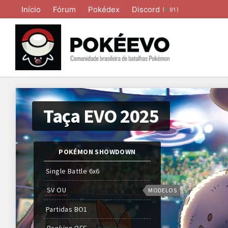
Início
Fórum
Pokédex
Discord
(
)
91
Taça EVO 2025
POKÉMON SHOWDOWN
Single Battle 6x6
SV OU
MODELOS
Partidas
BO
1