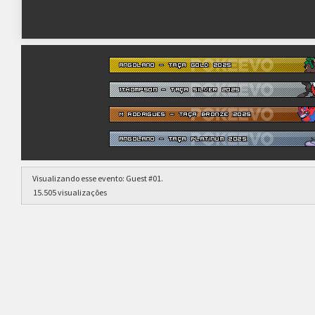
nankzen
mobyz_135_52380
Premiação:
TREVANANTISBROKEN
THAUANX
BANNEDLIST
Pontuação e Critérios de Desempate:
xpz_luiz
thx.ldc
tnykplays
Visualizando esse evento:
Guest #01
.
15.505 visualizações
LEAL
GOH
LUFFYMOSE11
lealleallegal
typical30bastard
luffymose11