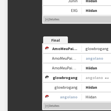
Junin
Hiidan
Etapa Seletiva:
EXG
Hiidan
[+] Detalhes
BETO CACHINHOS
EXG
ETERNAL SPIRIT
betocachinhos.
.exguardian
Gama
Final
Golden Cup:
AmoMeuPaieMinhaMae
glowbrogang
AmoMeuPaieMinhaMae
angolano
MODINHA_GLPT
DZINNXZS
[DR]IBRAHIMOVIC
AmoMeuPaieMinhaMae
Hiidan
modinha_glpt
dzinnxzs
recoba_leitao
glowbrogang
angolano
glowbrogang
Hiidan
Silver e Bronze Cup:
angolano
Hiidan
SAGAZINHA
[SAFE] NANKZEN
MOBYZINHU
[+] Detalhes