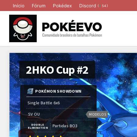
Início
Fórum
Pokédex
Discord
(
)
54
2HKO Cup #2
POKÉMON SHOWDOWN
Single Battle 6x6
SV OU
MODELOS
DOUBLE 
Partidas
BO
3
ELIMINATION