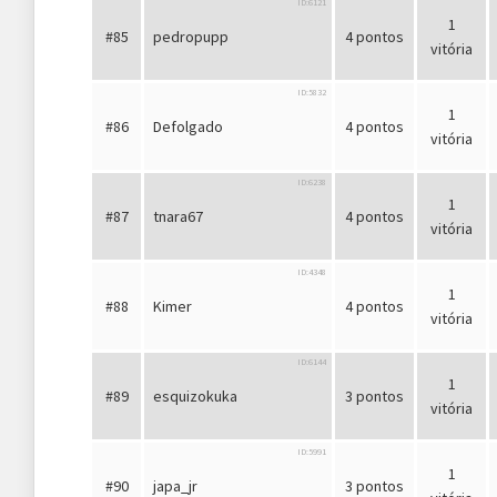
ID:6121
1
#85
pedropupp
4 pontos
vitória
ID:5832
1
#86
Defolgado
4 pontos
vitória
ID:6238
1
#87
tnara67
4 pontos
vitória
ID:4348
1
#88
Kimer
4 pontos
vitória
ID:6144
1
#89
esquizokuka
3 pontos
vitória
ID:5991
1
#90
japa_jr
3 pontos