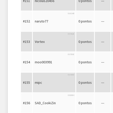
#151
nicolas20456
0 pontos
---
ID:6149
#152
naruto77
0 pontos
---
ID:5928
#153
Vortex
0 pontos
---
ID:5918
#154
moo003991
0 pontos
---
ID:5000
#155
mipc
0 pontos
---
ID:6084
#156
SAD_CookiZin
0 pontos
---