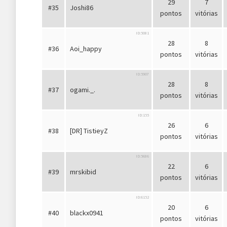
29
7
#35
Joshi86
pontos
vitórias
ID:5081
28
8
#36
Aoi_happy
pontos
vitórias
ID:5907
28
8
#37
ogami._.
pontos
vitórias
ID:155
26
6
#38
[DR] TistieyZ
pontos
vitórias
ID:5686
22
6
#39
mrskibid
pontos
vitórias
ID:6152
20
6
#40
blackx0941
pontos
vitórias