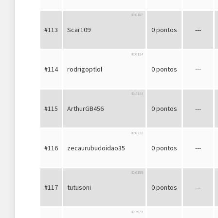
ID:6187
#113
Scar109
0 pontos
---
ID:6124
#114
rodrigoptlol
0 pontos
---
ID:5144
#115
ArthurGB456
0 pontos
---
ID:6232
#116
zecaurubudoidao35
0 pontos
---
ID:6199
#117
tutusoni
0 pontos
---
ID:5975