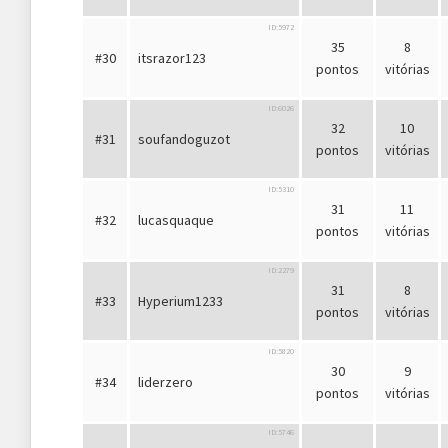
ID:5972
35
8
#30
itsrazor123
pontos
vitórias
ID:6026
32
10
#31
soufandoguzot
pontos
vitórias
ID:5310
31
11
#32
lucasquaque
pontos
vitórias
ID:2279
31
8
#33
Hyperium1233
pontos
vitórias
ID:5820
30
9
#34
liderzero
pontos
vitórias
ID:5746