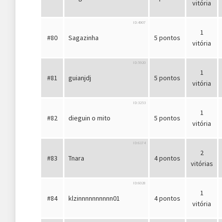
vitória
ID:4907
1
#80
Sagazinha
5 pontos
vitória
ID:5920
1
#81
guianjdj
5 pontos
vitória
ID:3253
1
#82
dieguin o mito
5 pontos
vitória
ID:6174
2
#83
Tnara
4 pontos
vitórias
ID:6028
1
#84
klzinnnnnnnnnn01
4 pontos
vitória