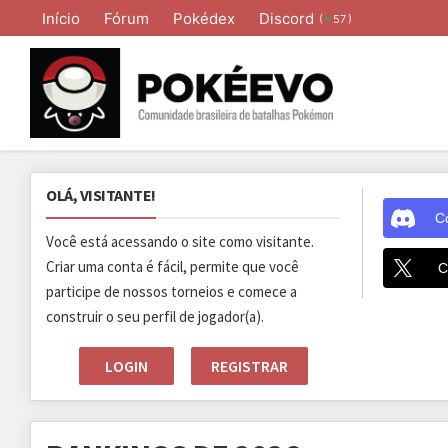
Início
Fórum
Pokédex
Discord
(
)
57
OLÁ, VISITANTE!
C
Você está acessando o site como visitante.
Criar uma conta é fácil, permite que você
C
participe de nossos torneios e comece a
construir o seu perfil de jogador(a).
LOGIN
REGISTRAR