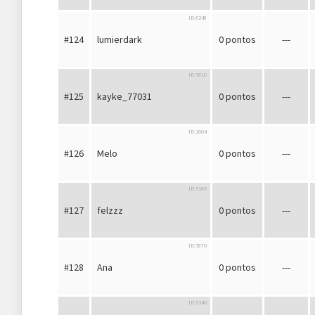
ID:6248
#124
lumierdark
0 pontos
---
ID:5610
#125
kayke_77031
0 pontos
---
ID:1604
#126
Melo
0 pontos
---
ID:5169
#127
felzzz
0 pontos
---
ID:5870
#128
Ana
0 pontos
---
ID:5340