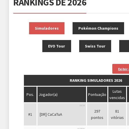
RANKINGS DE 2026
Simuladores
Pokémon Champions
EVO Tour
Swiss Tour
Exibir
RANKING
SIMULADORES 2026
Lutas
Pos.
Jogador(a)
Pontuação
vencidas
ID:54
297
81
#1
[DR] CaCaTuA
pontos
vitórias
ID:5937