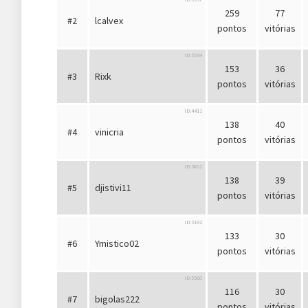
259
77
#2
lcalvex
pontos
vitórias
ID:5544
153
36
#3
Rixk
pontos
vitórias
ID:4411
138
40
#4
vinicria
pontos
vitórias
ID:5861
138
39
#5
djistivi11
pontos
vitórias
ID:5192
133
30
#6
Ymistico02
pontos
vitórias
ID:5560
116
30
#7
bigolas222
pontos
vitórias