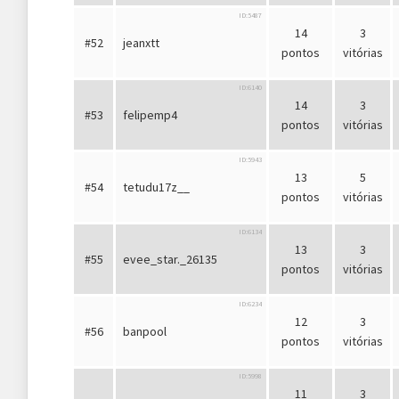
ID:5487
14
3
#52
jeanxtt
pontos
vitórias
ID:6140
14
3
#53
felipemp4
pontos
vitórias
ID:5943
13
5
#54
tetudu17z__
pontos
vitórias
ID:6134
13
3
#55
evee_star._26135
pontos
vitórias
ID:6234
12
3
#56
banpool
pontos
vitórias
ID:5998
11
3