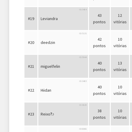
ID:5484
43
12
#19
Leviandra
pontos
vitórias
ID:5131
42
10
#20
deedzin
pontos
vitórias
ID:5944
40
13
#21
miguelfelin
pontos
vitórias
ID:3465
40
10
#22
Hiidan
pontos
vitórias
ID:3645
38
10
#23
Reixo‽♪
pontos
vitórias
ID:6066