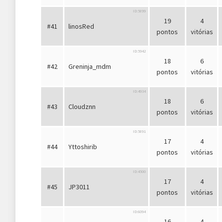
ID:5899
19
4
#41
linosRed
pontos
vitórias
ID:5942
18
6
#42
Greninja_mdm
pontos
vitórias
ID:4934
18
6
#43
Cloudznn
pontos
vitórias
ID:5891
17
4
#44
Yttoshirib
pontos
vitórias
ID:4500
17
4
#45
JP3011
pontos
vitórias
ID:6094
16
4