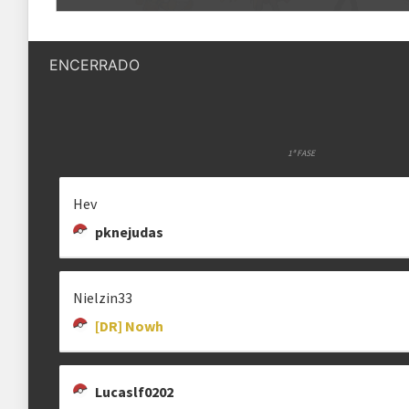
Quantidade de vagas
16 vagas
GON
LUCASLF0202
PKNEJUDAS
アクセル
Lucaslf0202
Mr_JONE
ENCERRADO
Status das inscrições
Inscrições encerradas
Como se inscrever
As inscrições serão feitas em um 
Ele ficará visível após a abertura
1ª FASE
ZONEK
KINGSHARP
BETO CACHINHOS
Hev
Zonek
💥𝓚𝓲𝓷𝓰𝓢𝓱𝓪𝓻𝓹_💥
Regras
betocachinhos.
pknejudas
Plataforma
Pokémon Showdown
Formato
Nielzin33
Single Battle 6x6
[DR] Nowh
[DR] NOWH
RAFA
BATORA14
Metagame
[Gen 7] Battle Factory
25nowh
flamolino~
Batora14
Rematches
Melhor de 3 (BO3)
Lucaslf0202