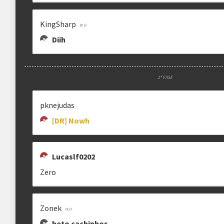
KingSharp
Diih
2ª FASE
pknejudas
[DR] Nowh
Lucaslf0202
Zero
Zonek
beto cachinhos