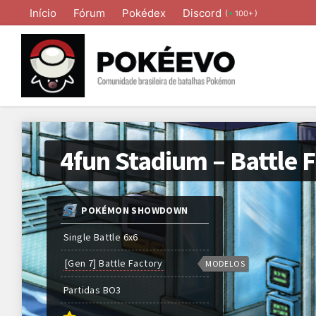
Início
Fórum
Pokédex
Discord
(
)
100+
4fun Stadium – Battle 
POKÉMON SHOWDOWN
Single Battle 6x6
[Gen 7] Battle Factory
MODELOS
Partidas
BO
3