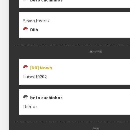
Seven Heartz
Diih
SEMIFINAL
[DR] Nowh
Lucaslf0202
beto cachinhos
Diih
FINAL