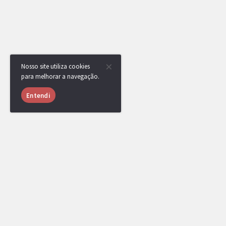
Nosso site utiliza cookies
para melhorar a navegação.
Entendi
RotomBot
NPC
21/06/2021 às
13:11
Captain funk venceu a competição, parabéns!