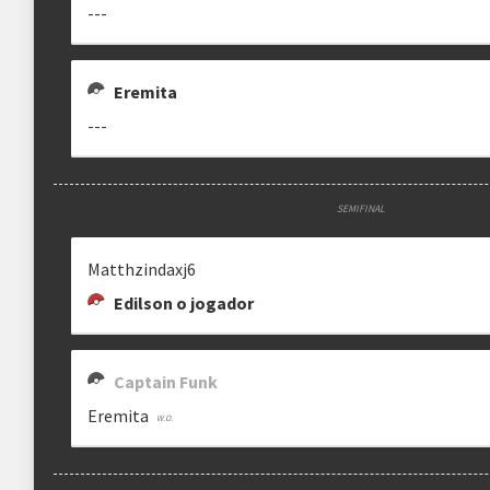
---
Estrutura das chaves
Eremita
Etapa única
Chaves mata-mata
---
Ranking aplicado
SEMIFINAL
Multiplicador
Pontuação x3
Matthzindaxj6
Categorias
Geral
•
Old Gen
Edilson o jogador
Captain Funk
clicando aqui
Eremita