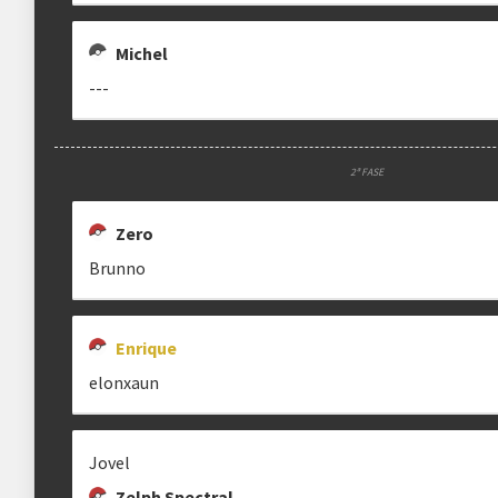
Michel
---
2ª FASE
Zero
Brunno
Enrique
elonxaun
Jovel
Zelph Spectral