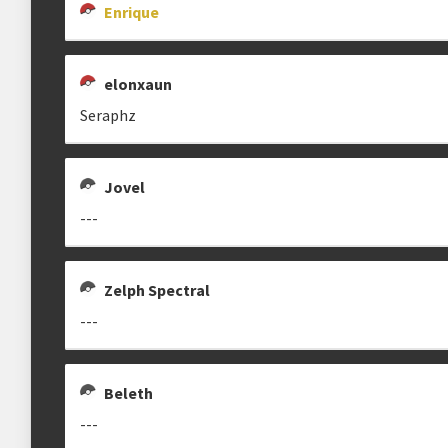
Enrique
Estrutura das chaves
elonxaun
Etapa única
Chaves mata-mata
Seraphz
Ranking aplicado
Jovel
Multiplicador
Pontuação x3
---
Categorias
Geral
•
Old Gen
Zelph Spectral
---
clicando aqui
Beleth
---