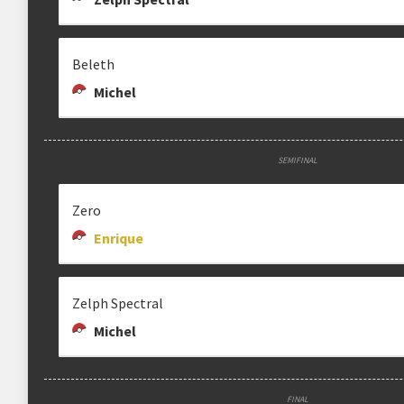
Beleth
Michel
SEMIFINAL
Zero
Enrique
Zelph Spectral
Michel
FINAL