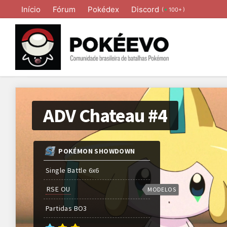
Início
Fórum
Pokédex
Discord
(
)
100+
ADV Chateau #4
POKÉMON SHOWDOWN
Single Battle 6x6
RSE OU
MODELOS
Partidas
BO
3