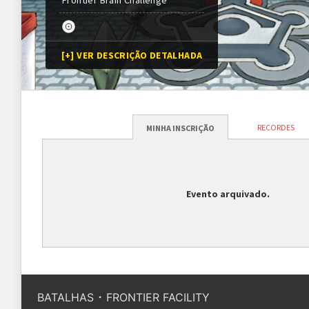
Frontier Brain Challenge
[+] VER DESCRIÇÃO DETALHADA
RECORDES
MINHA INSCRIÇÃO
Evento arquivado.
5 vitórias seguidas
Silv
Golden Symbol
Best Of 1
Bes
·
BATALHAS
FRONTIER FACILITY