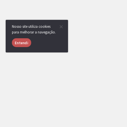
Nosso site utiliza cookies
para melhorar a navegação.
Entendi
TDNT
MEMBRO
25/03/2021 às
22:06
A luta entre Vitor Oliveira e Oxi foi cancelada. Ambos os joga
de espera.