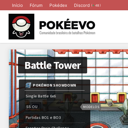
Início
Fórum
Pokédex
Discord
(
)
48
Battle Tower
POKÉMON SHOWDOWN
Single Battle 6x6
SS OU
MODELOS
Partidas
BO1 e BO3