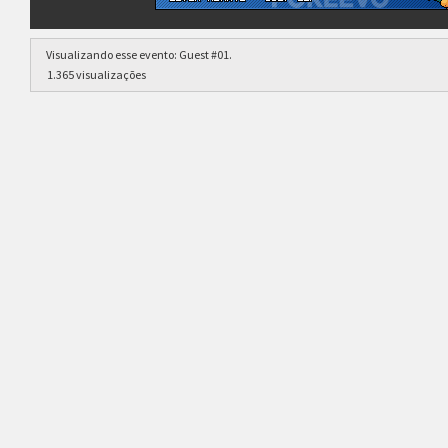
Estrutura das chaves
Visualizando esse evento:
Guest #01
.
1.365 visualizações
Etapa única
Chaves mata-mata
Ranking aplicado
Multiplicador
Pontuação x3
Categoria
Geral
clicando aqui