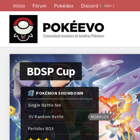
Início
Fórum
Pokédex
Discord
(
)
100+
BDSP Cup
POKÉMON SHOWDOWN
Single Battle 6x6
SV Random Battle
MODELOS
Partidas
BO
3