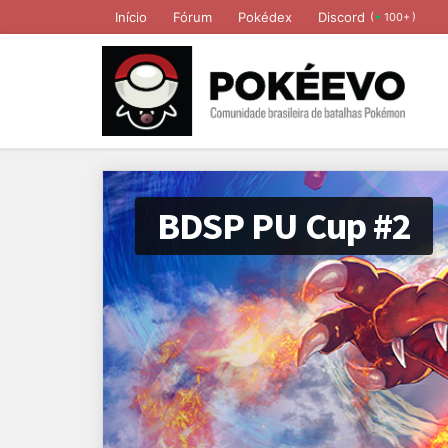
Início
Fórum
Pokédex
Discord
(
)
100+
BDSP PU Cup #2