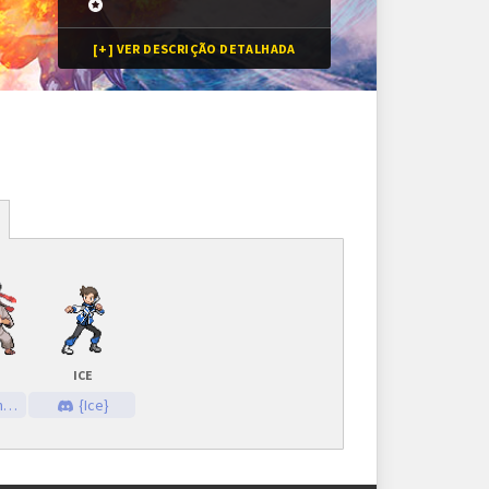
[+] VER DESCRIÇÃO DETALHADA
Inscrições
8 vagas
Inscrições encerradas
Z
ICE
As inscrições serão feitas em um painel próprio.
o
{Ice}
Ele ficará visível após a abertura do torneio.