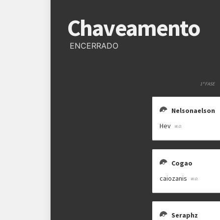
Regras
Chaveamento
Plataforma
Pokémon Showdown
ENCERRADO
Formato
Single Battle 6x6
Metagame
BDSP PU
1ª FASE
Rematches
Melhor de 3 (BO3)
Nelsonaelson
Hev
Cogao
caiozanis
Seraphz