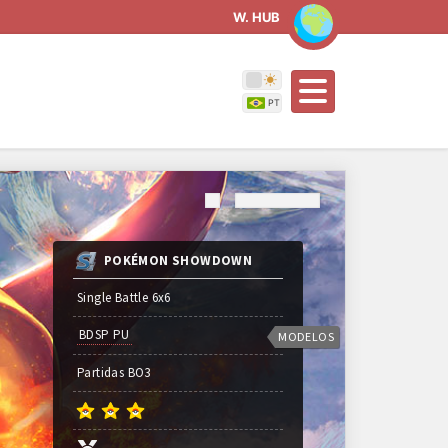
W. HUB
POKÉMON SHOWDOWN
Single Battle 6x6
BDSP PU
MODELOS
Partidas
BO
3