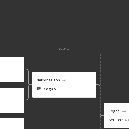
E
Etapa única
Chaves mata
Multiplicador
Pontuação x
SEMIFINAL
Categoria
Geral
Nelsonaelson
Cogao
clicando aqui
Cogao
Seraphz