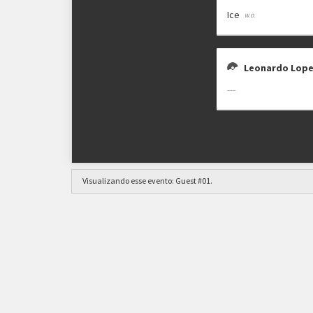
Ice
Leonardo Lop
---
Visualizando esse evento:
Guest #01
.