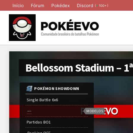
Início
Fórum
Pokédex
Discord
(
)
100+
Bellossom Stadium – 1ª
POKÉMON SHOWDOWN
Single Battle 6x6
---
MODELOS
Partidas
BO
1