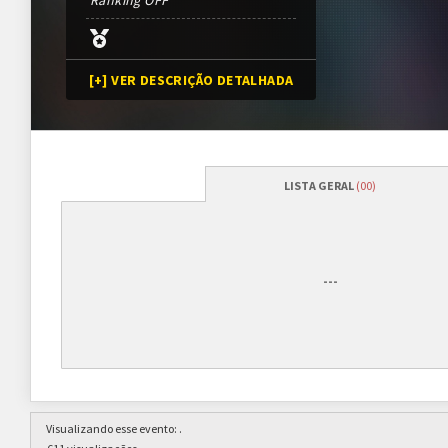
Ranking OFF
[+] VER DESCRIÇÃO DETALHADA
LISTA GERAL
(00)
Programação
Abertura das inscrições
01/01/2012
---
Sorteio das chaves
08/01/2012 (previsão*)
*Conforme cronograma da 
Prazo para cada fase/rodada
7 dias
Visualizando esse evento:
.
Inscrições