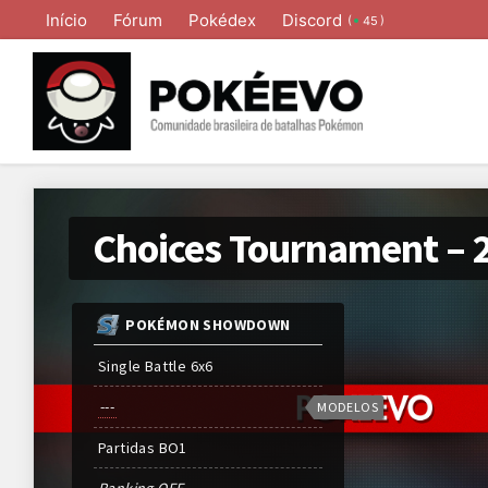
Início
Fórum
Pokédex
Discord
(
)
45
POKÉMON SHOWDOWN
Single Battle 6x6
---
MODELOS
Partidas
BO
1