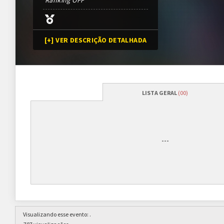
Ranking OFF
[+] VER DESCRIÇÃO DETALHADA
LISTA GERAL
(00)
Programação
Abertura das inscrições
01/01/2014
---
Sorteio das chaves
08/01/2014 (previsão*)
*Conforme cronograma da 
Prazo para cada fase/rodada
7 dias
Visualizando esse evento:
.
Inscrições