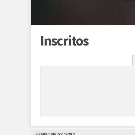
Inscritos
Programação
Abertura das inscrições
01/01/2014
Sorteio das chaves
08/01/2014 (p
*Conforme cro
Prazo para cada fase/rodada
7 dias
Visualizando esse evento:
.