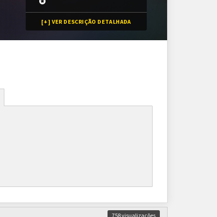
[+] VER DESCRIÇÃO DETALHADA
Inscrições
256 vagas
Inscrições encerradas
As inscrições serão feitas em um painel próprio.
Ele ficará visível após a abertura do torneio.
758 visualizações