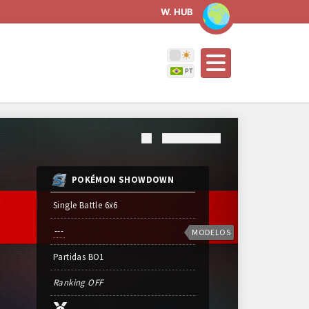
W. HUB
POKÉMON SHOWDOWN
Single Battle 6x6
---
MODELOS
Partidas
BO
1
Ranking OFF