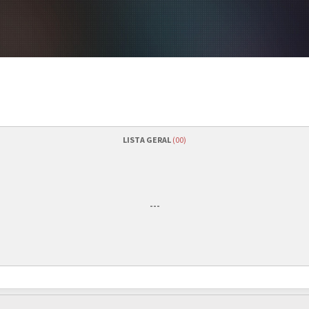
LISTA GERAL
(00)
Quantidade de vagas
---
revisão*)
Status das inscrições
nograma da equipe organizadora.
Como se inscrever