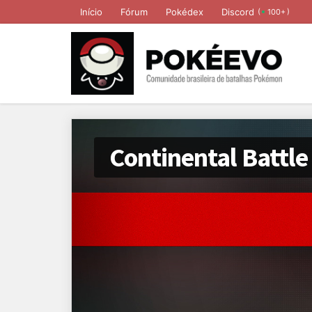
Início
Fórum
Pokédex
Discord
(
)
100+
Continental Battle