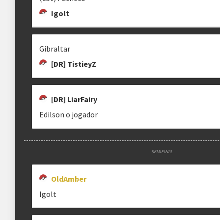
Igolt
Gibraltar
[DR] TistieyZ
[DR] LiarFairy
Edilson o jogador
SEMIFINAL
OldAmber
Igolt