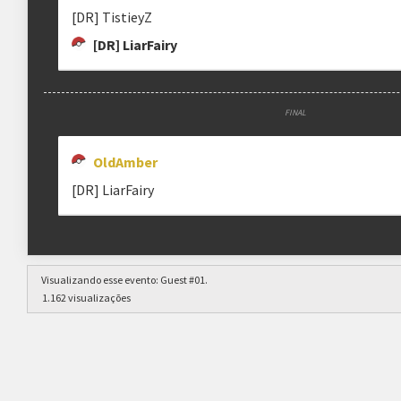
[DR] TistieyZ
[DR] LiarFairy
FINAL
OldAmber
[DR] LiarFairy
Visualizando esse evento:
Guest #01
.
1.162 visualizações