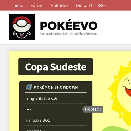
Início
Fórum
Pokédex
Discord
(
)
100+
Copa Sudeste
POKÉMON SHOWDOWN
Single Battle 6x6
---
MODELOS
Partidas
BO
1