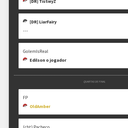
[DR] TistieyZ
[DR] LiarFairy
---
GolemIsReal
Edilson o jogador
QUARTAS DE FINAL
FP
OldAmber
(cbt) Pacheco