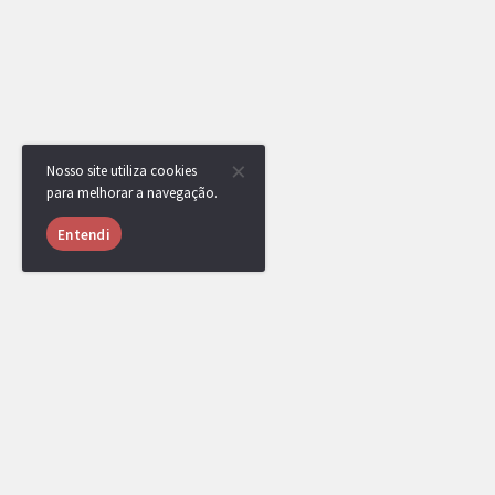
Nosso site utiliza cookies
para melhorar a navegação.
Entendi
USUÁRIOS ONLINE
1511 usuários online nas últimas 24 horas (35 me
yuukun
,
EXG
,
mipc
,
djistivi11
,
felzzz
,
L
Nankzen
,
[SaFe] Donnel
,
soufandoguzot