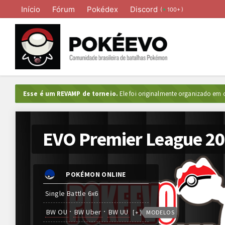
Início
Fórum
Pokédex
Discord
(
)
100+
Esse é um REVAMP de torneio.
Ele foi originalmente organizado em o
EVO Premier League 2
POKÉMON ONLINE
Single Battle 6x6
BW OU
BW Uber
BW UU
[
]
+
MODELOS