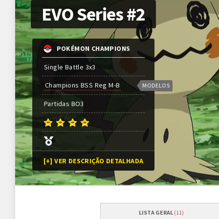
EVO Series #2
POKÉMON CHAMPIONS
Single Battle 3x3
Champions BSS Reg M-B
MODELOS
Partidas
BO
3
[+] VER DESCRIÇÃO DETALHADA
LISTA GERAL
(11)
Programação