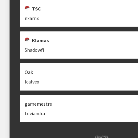
TSC
nxarnx
Klamas
Shadowfi
Oak
lcalvex
gamemestre
Leviandra
SEMIFINAL