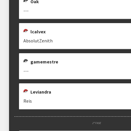
Oak
Multiplicador
Pontuação x4
---
Categoria
Geral
lcalvex
AbsolutZenith
clicando aqui
gamemestre
---
Leviandra
Reis
2ª FASE