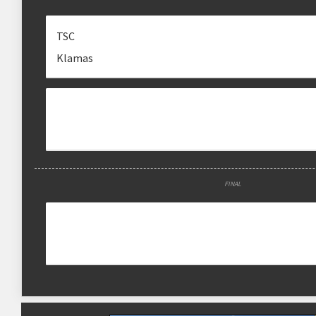
TSC
Klamas
FINAL