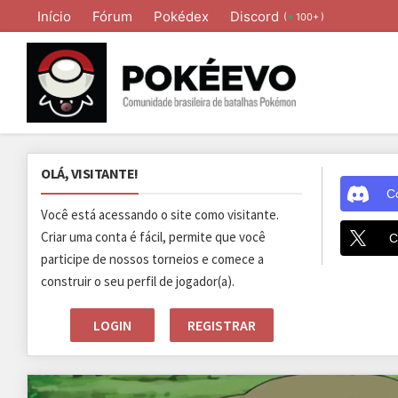
Início
Fórum
Pokédex
Discord
(
)
100+
OLÁ, VISITANTE!
C
Você está acessando o site como visitante.
Criar uma conta é fácil, permite que você
C
participe de nossos torneios e comece a
construir o seu perfil de jogador(a).
LOGIN
REGISTRAR