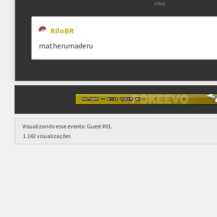
FINAL
RiloBR
matherumaderu
Visualizando esse evento:
Guest #01
.
1.142 visualizações