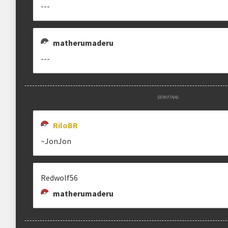
---
Estrutura das chaves
Etapa única
Chaves mata-mata
matherumaderu
---
Ranking aplicado
Multiplicador
Pontuação x1
SEMIFINAL
Categoria
EVO Tour
RiloBR
~JonJon
clicando aqui
Redwolf56
matherumaderu