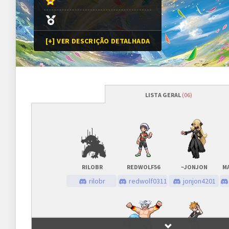
[+] VER DESCRIÇÃO DETALHADA
LISTA GERAL
(06)
Programação
Abertura das inscrições
07/06/2024
às
Sorteio das chaves
07/06/2024
às
RILOBR
REDWOLF56
~JONJON
Prazo para cada fase/rodada
45 minutos
rilobr
redwolf0311
jonjon4201
Inscrições