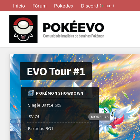
Início
Fórum
Pokédex
Discord
(
)
100+
EVO Tour #1
POKÉMON SHOWDOWN
Single Battle 6x6
SV OU
MODELOS
Partidas
BO
1