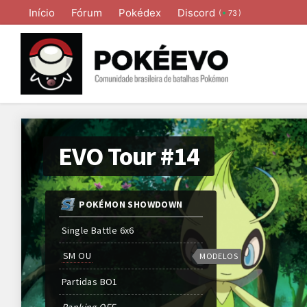
Início
Fórum
Pokédex
Discord
(
)
73
EVO Tour #14
POKÉMON SHOWDOWN
Single Battle 6x6
SM OU
MODELOS
Partidas
BO
1