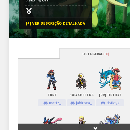
Ranking OFF
[+] VER DESCRIÇÃO DETALHADA
LISTA GERAL
(08)
Programação
Abertura das inscrições
16/01/2021
às
Sorteio das chaves
16/01/2021
às
TDNT
HOLY CHEETOS
[DR] TISTIEYZ
Prazo para cada fase/rodada
45 minutos
mattz_
jabiroca_
tistieyz
Inscrições