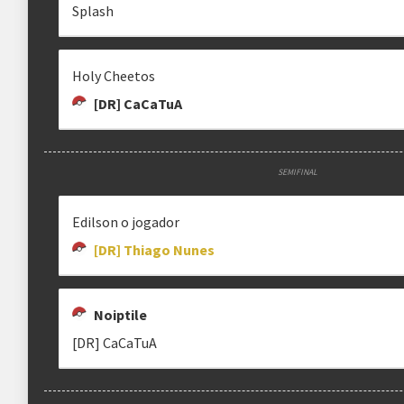
Splash
Estrutura das chaves
Etapa única
Chaves mata-mata
Holy Cheetos
[DR] CaCaTuA
Maiores detalhes encontram-se na "
DESCRIÇÃO COMPLEMENTAR
" abaix
SEMIFINAL
Edilson o jogador
[DR] Thiago Nunes
Noiptile
[DR] CaCaTuA