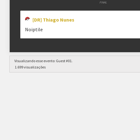
FINAL
[DR] Thiago Nunes
Noiptile
Visualizando esse evento:
Guest #01
.
1.699 visualizações
clicando aqui