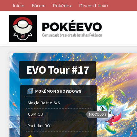
Início
Fórum
Pokédex
Discord
(
)
48
EVO Tour #17
POKÉMON SHOWDOWN
Single Battle 6x6
USM OU
MODELOS
Partidas
BO
1