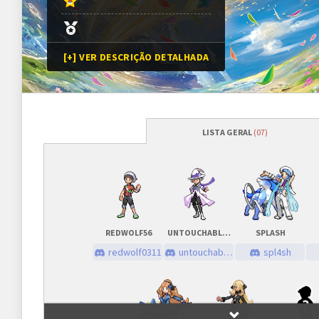
[+] VER DESCRIÇÃO DETALHADA
LISTA GERAL
(07)
Programação
Abertura das inscrições
13/07/2024
às
Sorteio das chaves
13/07/2024
às
REDWOLF56
UNTOUCHABLEKKJ.
SPLASH
Prazo para cada fase/rodada
45 minutos
redwolf0311
untouchablekkj.
spl4sh
Inscrições