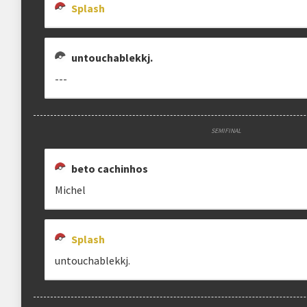
Splash
Estrutura das chaves
Etapa única
Chaves mata-mata
untouchablekkj.
---
Ranking aplicado
Multiplicador
Pontuação x1
SEMIFINAL
Categoria
EVO Tour
beto cachinhos
Michel
clicando aqui
Splash
untouchablekkj.