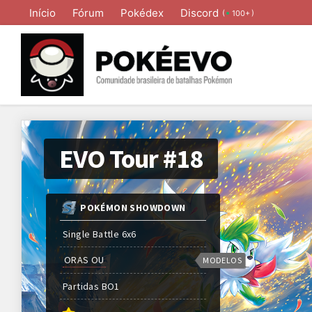
Início
Fórum
Pokédex
Discord
(
)
100+
EVO Tour #18
POKÉMON SHOWDOWN
Single Battle 6x6
ORAS OU
MODELOS
Partidas
BO
1