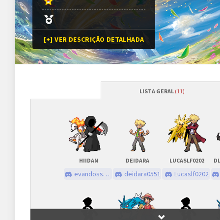
[+] VER DESCRIÇÃO DETALHADA
LISTA GERAL
(11)
Programação
Abertura das inscrições
17/07/2022
às
Sorteio das chaves
17/07/2022
às
HIIDAN
DEIDARA
LUCASLF0202
Prazo para cada fase/rodada
45 minutos
evandossantos
deidara0551
Lucaslf0202
Inscrições