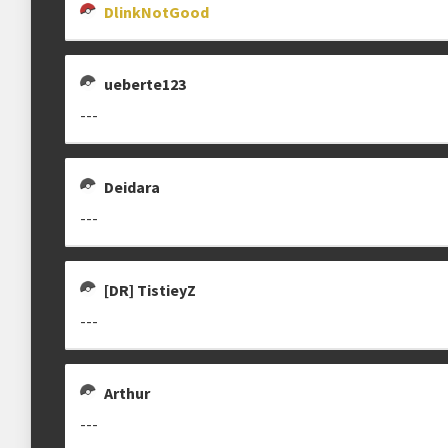
DlinkNotGood
Estrutura das chaves
Etapa única
Chaves mata-mata
ueberte123
---
Ranking aplicado
Multiplicador
Pontuação x1
Deidara
---
Categoria
EVO Tour
[DR] TistieyZ
---
clicando aqui
Arthur
---