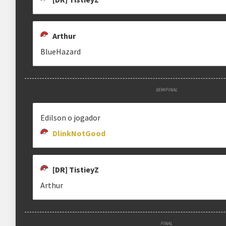
Arthur
BlueHazard
SEMIFINAL
Edilson o jogador
DlinkNotGood
[DR] TistieyZ
Arthur
FINAL