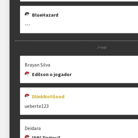
BlueHazard
---
2ª FASE
Brayan Silva
Edilson o jogador
DlinkNotGood
ueberte123
Deidara
[DR] TistieyZ