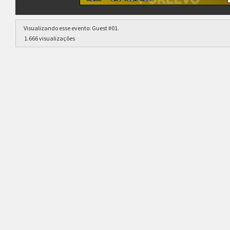
Estrutura das chaves
Visualizando esse evento:
Guest #01
.
Etapa única
Chaves mata-mata
1.666 visualizações
Ranking aplicado
Multiplicador
Pontuação x1
Categoria
EVO Tour
clicando aqui