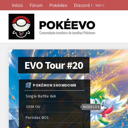
Início
Fórum
Pokédex
Discord
(
)
100+
EVO Tour #20
POKÉMON SHOWDOWN
Single Battle 6x6
USM OU
MODELOS
Partidas
BO
1