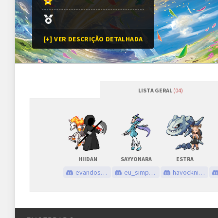
[+] VER DESCRIÇÃO DETALHADA
LISTA GERAL
(04)
Programação
Abertura das inscrições
05/08/2023
às
Sorteio das chaves
05/08/2023
às
HIIDAN
SAYYONARA
ESTRA
Prazo para cada fase/rodada
45 minutos
evandossantos
eu_simpo_pelo_47
havocknight
Inscrições