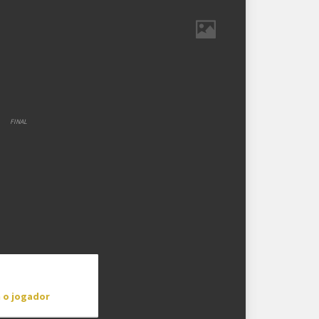
strutura das chaves
-mata
Ranking aplicado
1
FINAL
n o jogador