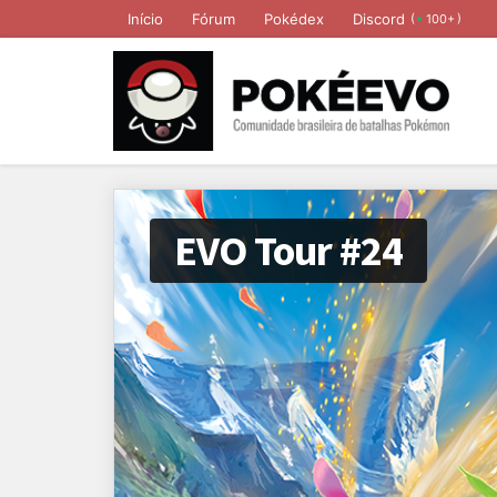
Início
Fórum
Pokédex
Discord
(
)
100+
EVO Tour #24