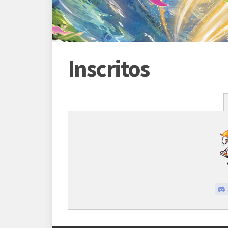
Inscritos
Programação
Abertura das inscrições
31/07
Sorteio das chaves
31/07
Prazo para cada fase/rodada
45 mi