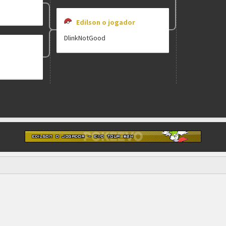
Edilson o jogador
DlinkNotGood