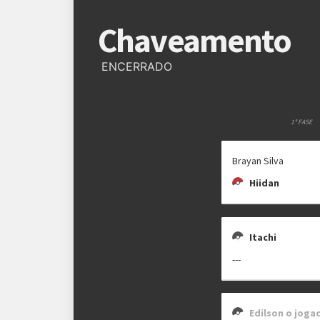
Regras
Chaveamento
Plataforma
Pokémon Showdown
ENCERRADO
Formato
Single Battle 6x6
Metagame
USM OU
1ª FASE
Rematches
Melhor de 1 (BO1)
Brayan Silva
Hiidan
Itachi
---
Edilson o joga