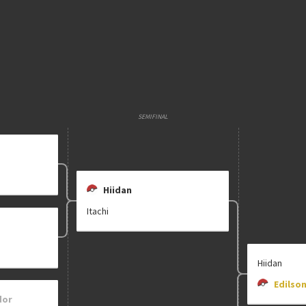
E
Etapa única
Chaves mata
Multiplicador
Pontuação x
SEMIFINAL
Categoria
EVO Tour
Hiidan
clicando aqui
Itachi
Hiidan
Edilso
dor