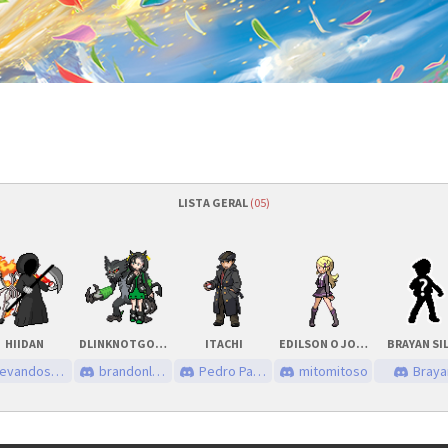
LISTA GERAL
(05)
/2022
às
19h00 (GMT -3)
Quantidade de vagas
/2022
às
20h00 (GMT -3)
Status das inscrições
HIIDAN
DLINKNOTGOOD
ITACHI
EDILSON O JOGADOR
BRAYAN SI
nutos
Como se inscrever
evandossantos
brandonlee4435
Pedro Paulo
mitomitoso
Braya