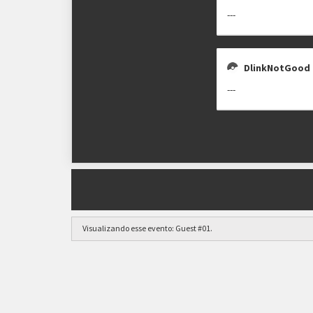
---
DlinkNotGood
---
Visualizando esse evento:
Guest #01
.