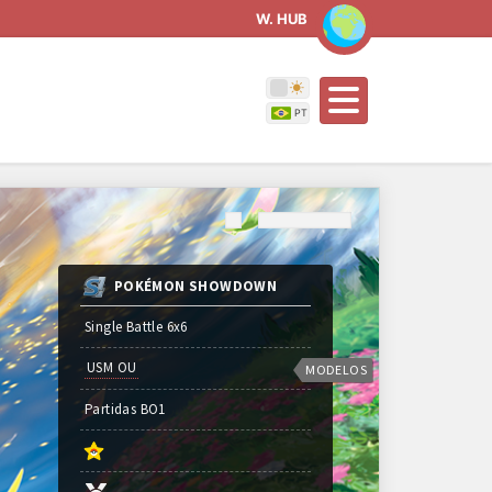
W. HUB
POKÉMON SHOWDOWN
Single Battle 6x6
USM OU
MODELOS
Partidas
BO
1