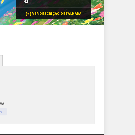
[+] VER DESCRIÇÃO DETALHADA
Inscrições
8 vagas
Inscrições encerradas
LVA
As inscrições serão feitas em um painel próprio.
n
Ele ficará visível após a abertura do torneio.