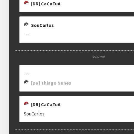
[DR] CaCaTuA
Estrutura das chaves
Etapa única
Chaves mata-mata
SouCarlos
---
Ranking aplicado
Multiplicador
Pontuação x1
SEMIFINAL
Categoria
EVO Tour
---
[DR] Thiago Nunes
clicando aqui
[DR] CaCaTuA
SouCarlos