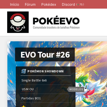
Início
Fórum
Pokédex
Discord
(
)
75
EVO Tour #26
POKÉMON SHOWDOWN
Single Battle 6x6
USM OU
MODELOS
Partidas
BO
1