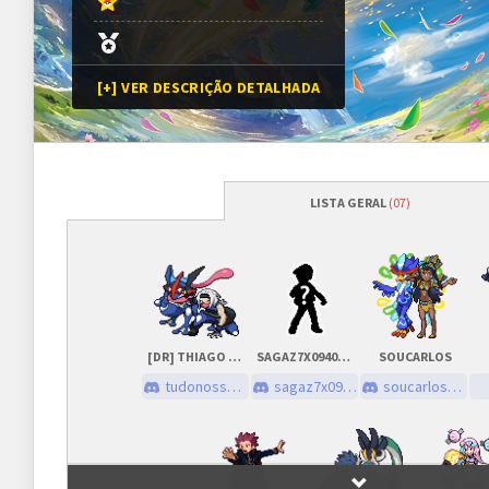
[+] VER DESCRIÇÃO DETALHADA
LISTA GERAL
(07)
Programação
Abertura das inscrições
08/08/2026
às
Sorteio das chaves
08/08/2026
às
[DR] THIAGO NUNES
SAGAZ7X0940_61586
SOUCARLOS
Prazo para cada fase/rodada
45 minutos
tudonossotop
sagaz7x0940_61586
soucarlos_123
Inscrições