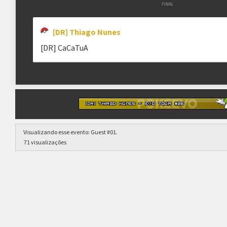
FINAL
[DR] Thiago Nunes
[DR] CaCaTuA
Visualizando esse evento:
Guest #01
.
71 visualizações