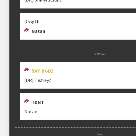
Drogth
Natan
SEMIFINAL
[DR] BGDZ
[DR] TistieyZ
TDNT
Natan
FINAL