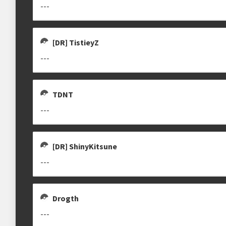
---
Estrutura das chaves
[DR] TistieyZ
Etapa única
Chaves mata-mata
---
TDNT
clicando aqui
---
[DR] ShinyKitsune
---
Drogth
---