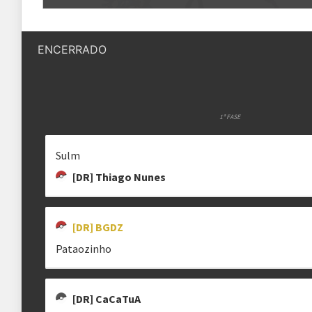
Quantidade de vagas
32 vagas
[DR] THIAGO NUNES
[DR] SHINYKITSUNE
NATAN
tudonossotop
LGBiaTQIA+
Natan
ENCERRADO
Status das inscrições
Inscrições encerradas
Como se inscrever
As inscrições serão feitas em um 
Ele ficará visível após a abertura
1ª FASE
DROGTH
PATAOZINHO
Sulm
IanJa7
Regras
sunrise
[DR] Thiago Nunes
Plataforma
Pokémon Showdown
Formato
[DR] BGDZ
Single Battle 6x6
Pataozinho
Metagame
SS OU
Rematches
Melhor de 1 (BO1)
[DR] CaCaTuA