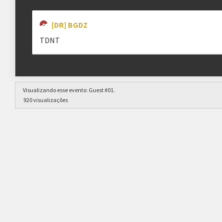
[DR] BGDZ
TDNT
Visualizando esse evento:
Guest #01
.
920 visualizações