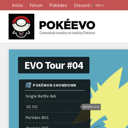
Início
Fórum
Pokédex
Discord
(
)
100+
EVO Tour #04
POKÉMON SHOWDOWN
Single Battle 6x6
SS OU
MODELOS
Partidas
BO
1