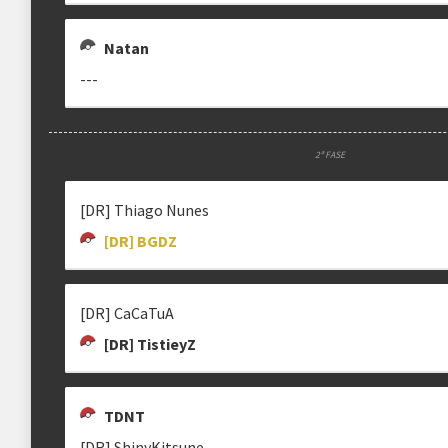
Natan
---
2ª FASE
[DR] Thiago Nunes
[DR] BGDZ
[DR] CaCaTuA
[DR] TistieyZ
TDNT
[DR] ShinyKitsune