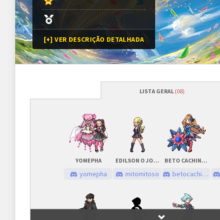
[+] VER DESCRIÇÃO DETALHADA
LISTA GERAL
(08)
Programação
Abertura das inscrições
17/06/2022
às
Sorteio das chaves
17/06/2022
às
YOMEPHA
EDILSON O JOGADOR
BETO CACHINHOS
Prazo para cada fase/rodada
45 minutos
yomepha
mitomitoso
betocachinhos.
Inscrições