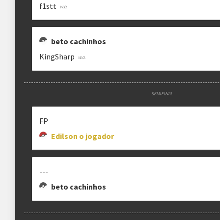
f1stt
Estrutura das chaves
Etapa única
Chaves mata-mata
beto cachinhos
KingSharp
Ranking aplicado
Multiplicador
Pontuação x1
SEMIFINAL
Categoria
EVO Tour
FP
Edilson o jogador
clicando aqui
---
beto cachinhos