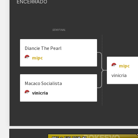
ENCERRADO
Quantidade de vagas
4 vagas
Status das inscrições
Inscrições encerradas
SEMIFINAL
Como se inscrever
As inscrições serão feitas em um 
Ele ficará visível após a abertura
Diancie The Pearl
mipc
Regras
mipc
vinicria
Plataforma
Pokémon Showdown
Macaco Socialista
Formato
Single Battle 6x6
vinicria
Metagame
SS OU
Rematches
Melhor de 1 (BO1)