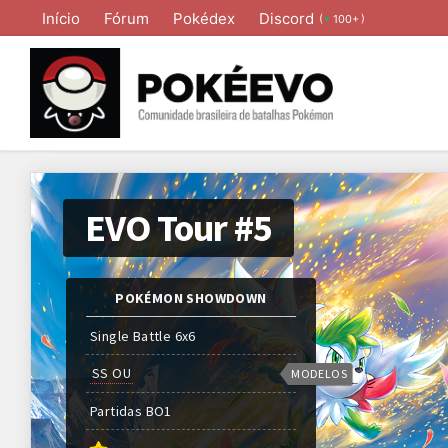
Início
Fórum
Pokédex
Discord
(
)
100+
EVO Tour #5
POKÉMON SHOWDOWN
Single Battle 6x6
SS OU
MODELOS
Partidas
BO
1