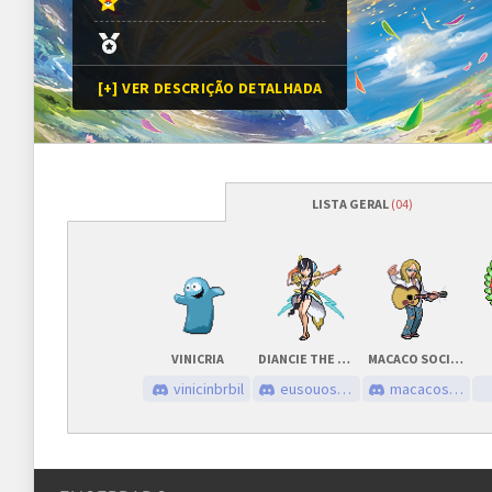
[+] VER DESCRIÇÃO DETALHADA
LISTA GERAL
(04)
Programação
Abertura das inscrições
01/11/2025
às
Sorteio das chaves
01/11/2025
às
VINICRIA
DIANCIE THE PEARL
MACACO SOCIALISTA
Prazo para cada fase/rodada
45 minutos
vinicinbrbil
eusouosagax
macacosocialista
Inscrições