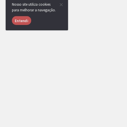
Nosso site utiliza cookies
para melhorar a navegação.
Entendi
RotomBot
Evento arquivado.
RotomBot
mipc
venceu a competição, parabéns!
Uma medalha foi adicionada ao seu perfil.
RotomBot