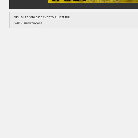
Estrutura das chaves
Visualizando esse evento:
Guest #01
.
Etapa única
Chaves mata-mata
240 visualizações
Ranking aplicado
Multiplicador
Pontuação x1
Categoria
EVO Tour
clicando aqui