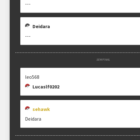
---
Estrutura das chaves
Etapa única
Chaves mata-mata
Deidara
---
Ranking aplicado
Multiplicador
Pontuação x1
SEMIFINAL
Categoria
EVO Tour
leo568
Lucaslf0202
clicando aqui
sehawk
Deidara