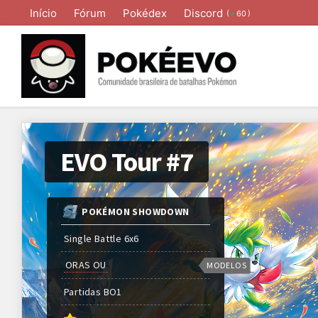
Início
Fórum
Pokédex
Discord
(
)
60
EVO Tour #7
POKÉMON SHOWDOWN
Single Battle 6x6
ORAS OU
MODELOS
Partidas
BO
1