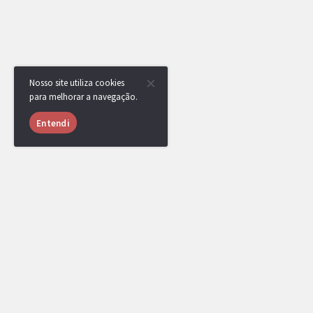
Nosso site utiliza cookies
para melhorar a navegação.
Entendi
RotomBot
sehawk venceu a competição, parabéns!
Uma medalha foi adicionada ao seu perfil.
Lucaslf0202