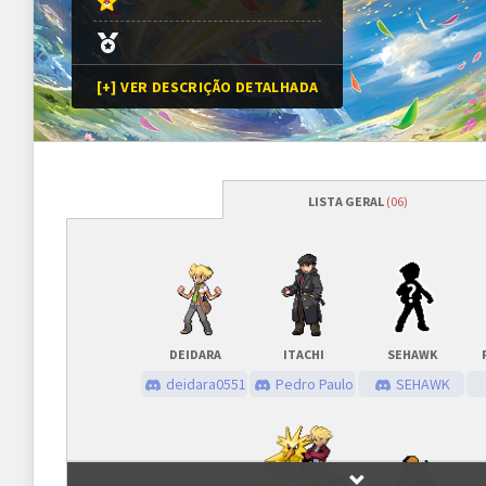
[+] VER DESCRIÇÃO DETALHADA
LISTA GERAL
(06)
Programação
Abertura das inscrições
24/06/2022
às
Sorteio das chaves
24/06/2022
às
DEIDARA
ITACHI
SEHAWK
Prazo para cada fase/rodada
45 minutos
deidara0551
Pedro Paulo
SEHAWK
Inscrições