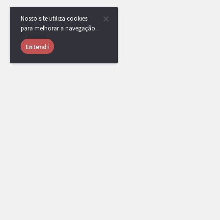
Nosso site utiliza cookies
para melhorar a navegação.
Entendi
RotomBot
Ops! O Tour não atingiu o mínimo de 04 inscritos e foi cancel
Beleth
W
Deidara