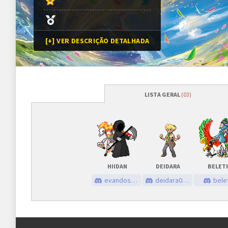
[+] VER DESCRIÇÃO DETALHADA
LISTA GERAL
(03)
Programação
Abertura das inscrições
23/06/2023
às
Sorteio das chaves
23/06/2023
às
HIIDAN
DEIDARA
BELET
Prazo para cada fase/rodada
45 minutos
evandossantos
deidara0551
bele
Inscrições