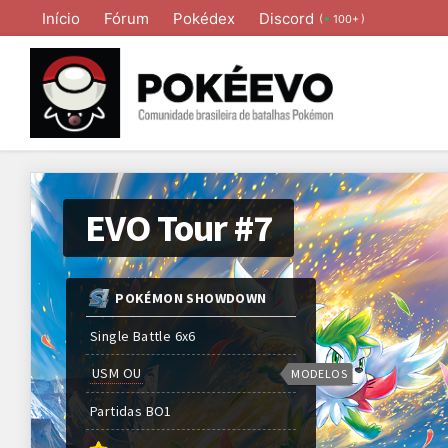
Início
Fórum
Pokédex
Discord
(
)
100+
EVO Tour #7
POKÉMON SHOWDOWN
Single Battle 6x6
USM OU
MODELOS
Partidas
BO
1