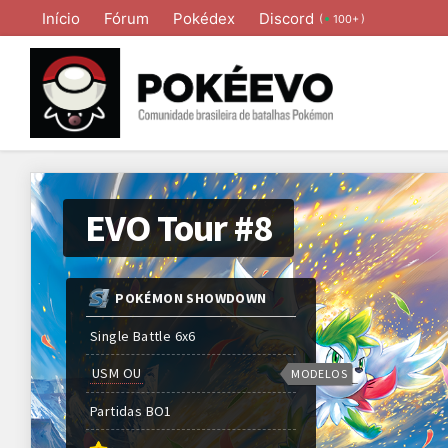
Início
Fórum
Pokédex
Discord
(
)
100+
EVO Tour #8
POKÉMON SHOWDOWN
Single Battle 6x6
USM OU
MODELOS
Partidas
BO
1