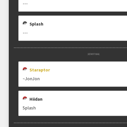
---
Estrutura das chaves
Etapa única
Chaves mata-mata
Splash
---
Ranking aplicado
Multiplicador
Pontuação x1
SEMIFINAL
Categoria
EVO Tour
Staraptor
~JonJon
clicando aqui
Hiidan
Splash