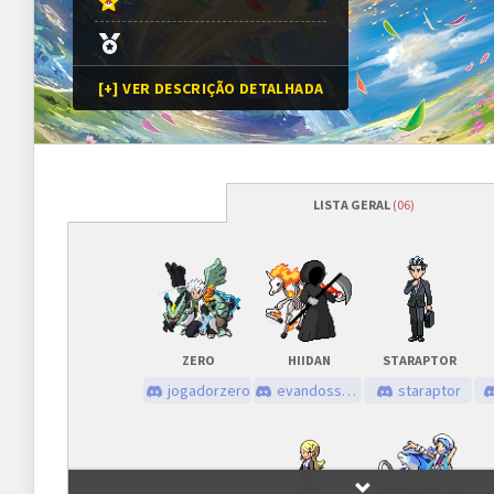
[+] VER DESCRIÇÃO DETALHADA
LISTA GERAL
(06)
Programação
Abertura das inscrições
22/06/2024
às
Sorteio das chaves
22/06/2024
às
ZERO
HIIDAN
STARAPTOR
Prazo para cada fase/rodada
45 minutos
jogadorzero
evandossantos
staraptor
Inscrições