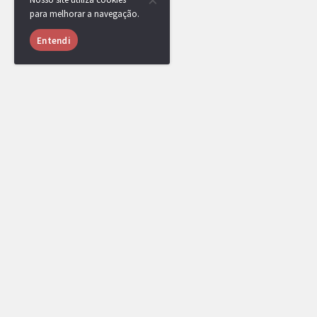
para melhorar a navegação.
Entendi
JulianoG20
MEMBRO
28/07/2018 às
20:40
Parabéns Arthur, seu troféu já vai ser colocado no perfil.
Arthur
MEMBRO