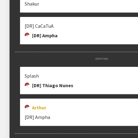
Shakur
Estrutura das chaves
[DR] CaCaTuA
Etapa única
Chaves mata-mata
[DR] Ampha
SEMIFINAL
clicando aqui
Splash
[DR] Thiago Nunes
Arthur
[DR] Ampha