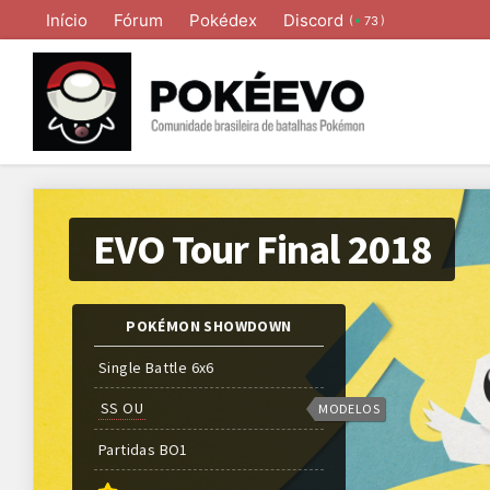
Início
Fórum
Pokédex
Discord
(
)
73
EVO Tour Final 2018
POKÉMON SHOWDOWN
Single Battle 6x6
SS OU
MODELOS
Partidas
BO
1