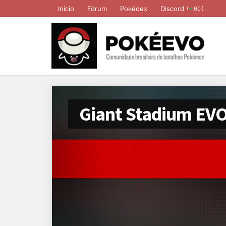
Início
Fórum
Pokédex
Discord
(
)
60
Giant Stadium EVO