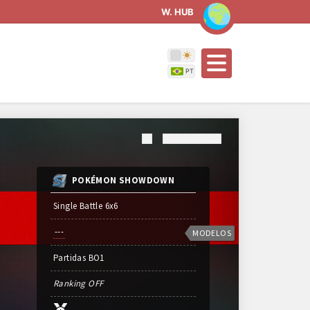
W. HUB
POKÉMON SHOWDOWN
Single Battle 6x6
---
MODELOS
Partidas
BO
1
Ranking OFF