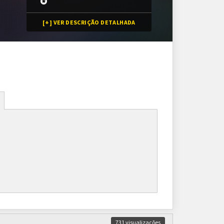
[+] VER DESCRIÇÃO DETALHADA
Inscrições
256 vagas
Inscrições encerradas
As inscrições serão feitas em um painel próprio.
Ele ficará visível após a abertura do torneio.
731 visualizações