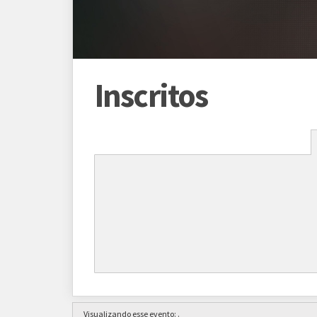
Inscritos
Programação
Abertura das inscrições
01/01/2013
Sorteio das chaves
08/01/2013 (p
*Conforme cro
Prazo para cada fase/rodada
7 dias
Visualizando esse evento:
.