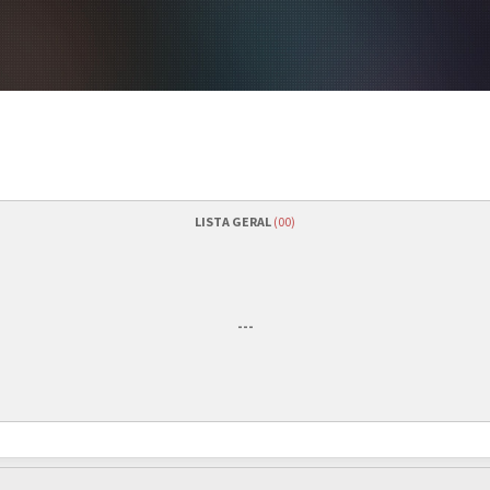
LISTA GERAL
(00)
Quantidade de vagas
---
revisão*)
Status das inscrições
nograma da equipe organizadora.
Como se inscrever