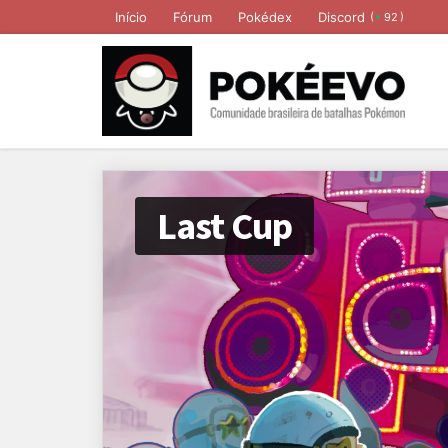
Início
Fórum
Pokédex
Discord
(
)
92
Last Cup