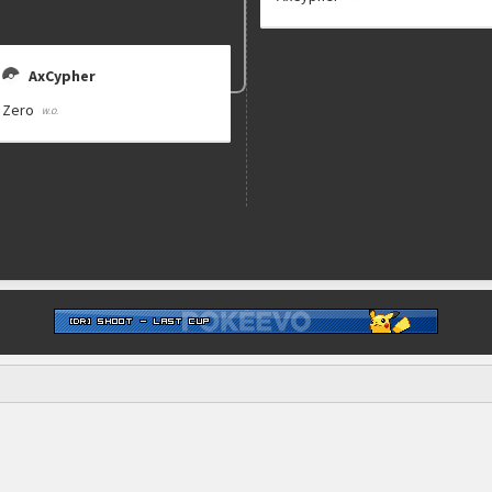
AxCypher
Zero