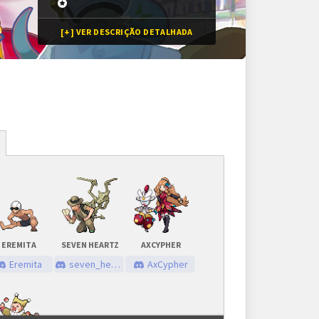
[+] VER DESCRIÇÃO DETALHADA
Inscrições
16 vagas
Inscrições encerradas
EREMITA
SEVEN HEARTZ
AXCYPHER
As inscrições serão feitas em um painel próprio.
Eremita
seven_heartz
AxCypher
Ele ficará visível após a abertura do torneio.