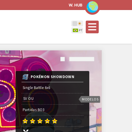
W. HUB
POKÉMON SHOWDOWN
Single Battle 6x6
SV OU
MODELOS
Partidas
BO
3