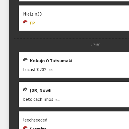
Nielzin33
FP
2ª FASE
Kokujo O Tatsumaki
Lucaslf0202
[DR] Nowh
beto cachinhos
leechseeded
Eremita