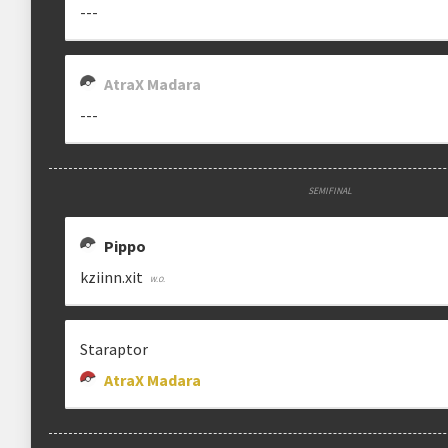
---
Estrutura das chaves
AtraX Madara
Etapa única
Chaves mata-mata
---
Ranking aplicado
SEMIFINAL
Multiplicador
Pontuação x3
Pippo
Categoria
Geral
kziinn.xit
Staraptor
clicando aqui
AtraX Madara