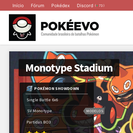
Início
Fórum
Pokédex
Discord
(
)
73
Monotype Stadium
POKÉMON SHOWDOWN
Single Battle 6x6
SV Monotype
MODELOS
Partidas
BO
3