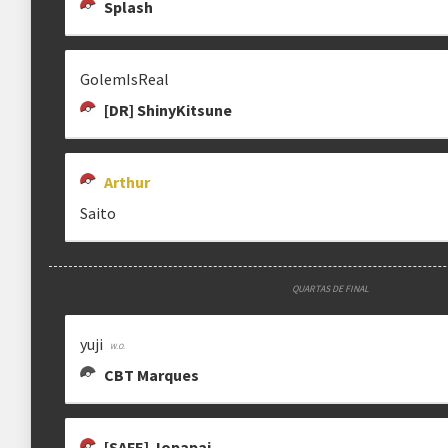
Splash
GolemIsReal
[DR] ShinyKitsune
Arthur
Saito
QUARTAS DE FINAL
yuji
CBT Marques
[SAFE] Jopapai