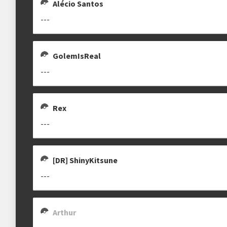
Alécio Santos
---
GolemIsReal
---
Rex
---
[DR] ShinyKitsune
---
Arthur