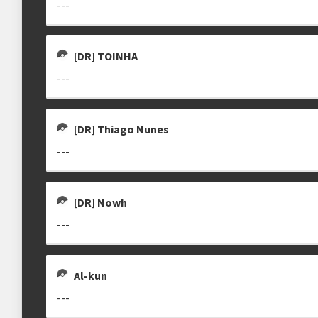
---
[DR] TOINHA
---
[DR] Thiago Nunes
---
[DR] Nowh
---
Al-kun
---