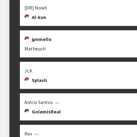
[DR] Nowh
Al-kun
jpnmello
MatheusH
JLK
Splash
Alécio Santos
GolemIsReal
Rex