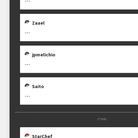
---
Zaael
---
jpmelichio
---
Saito
---
2ª FASE
StarChef