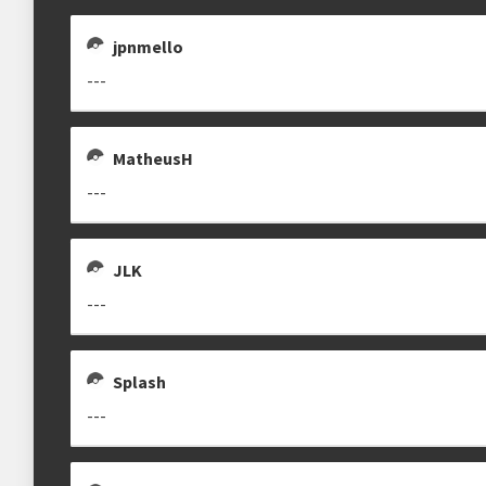
jpnmello
---
MatheusH
---
JLK
---
Splash
---