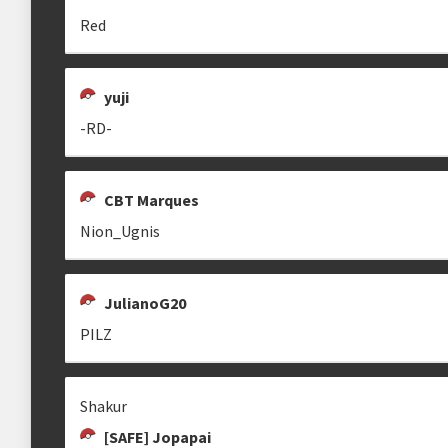
Red
yuji
-RD-
CBT Marques
Nion_Ugnis
JulianoG20
PILZ
Shakur
[SAFE] Jopapai