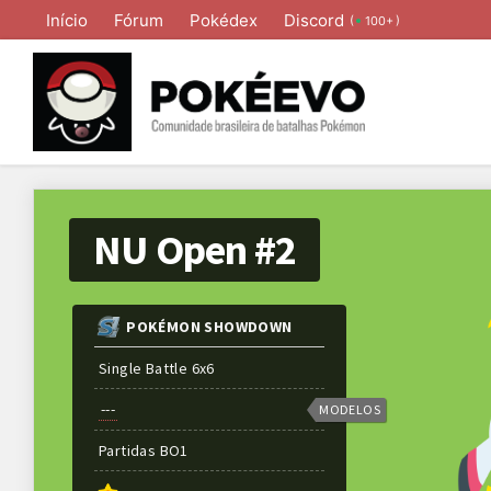
Início
Fórum
Pokédex
Discord
(
)
100+
NU Open #2
POKÉMON SHOWDOWN
Single Battle 6x6
---
MODELOS
Partidas
BO
1