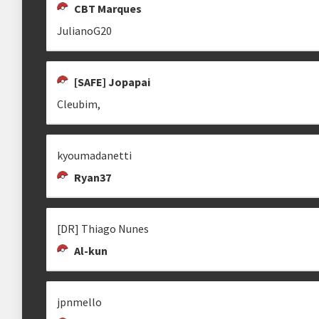
CBT Marques
JulianoG20
[SAFE] Jopapai
Cleubim,
kyoumadanetti
Ryan37
[DR] Thiago Nunes
Al-kun
jpnmello