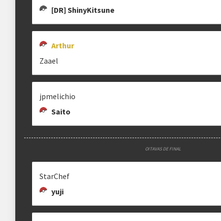
[DR] ShinyKitsune
Arthur
Zaael
jpmelichio
Saito
OITAVAS DE FINAL
StarChef
yuji