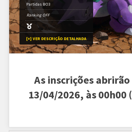
Partidas
BO
3
Ranking OFF
[+] VER DESCRIÇÃO DETALHADA
Programação
As inscrições abrirão
Abertura das inscrições
13/04/2026
13/04/2026, às 00h00
Sorteio das chaves
20/04/2026
às
00h00* (
*Ou assim que todas as va
Prazo para cada fase/rodada
7 dias