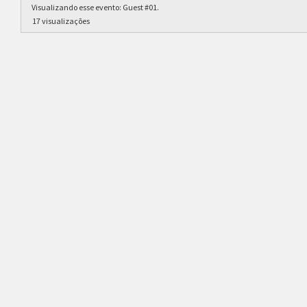
Visualizando esse evento:
Guest #01
.
17 visualizações
Inscrições
Quantidade de vagas
16 vagas + substitutos
Status das inscrições
Aguardando abertura
Como se inscrever
As inscrições serão feitas em um 
Ele ficará visível após a abertura
Regras
Plataforma
Pokémon Showdown
Formato
Single Battle 6x6
Metagame
SV NU