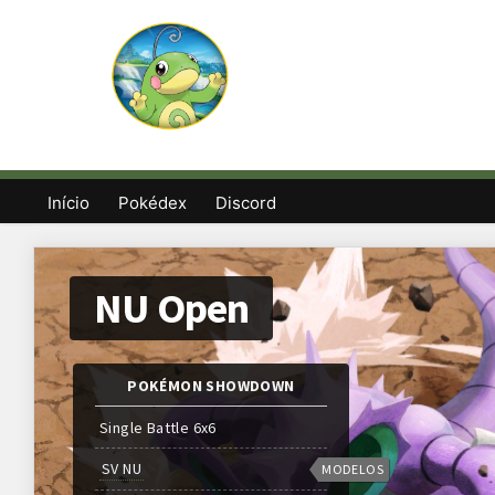
Início
Pokédex
Discord
NU Open
POKÉMON SHOWDOWN
Single Battle 6x6
SV NU
MODELOS