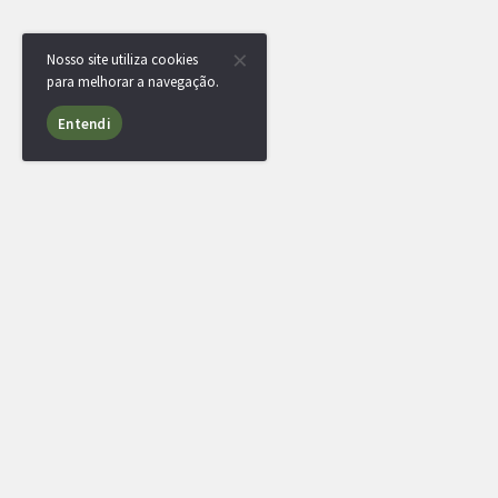
Nosso site utiliza cookies
para melhorar a navegação.
Entendi
USUÁRIOS ONLINE
8 usuários online nas últimas 24 horas (3 membros
Deyvin
,
PunhosDivinos
e
lcalvex
.
[Administrador]
[Dev]
[Player]