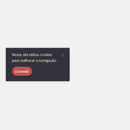
Nosso site utiliza cookies
para melhorar a navegação.
Entendi
RotomBot
0ne last kiss venceu a competição, parabéns!
Uma medalha foi adicionada ao seu perfil.