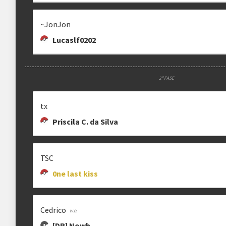
~JonJon
Lucaslf0202
2ª FASE
tx
Priscila C. da Silva
TSC
0ne last kiss
Cedrico
[DR] Nowh