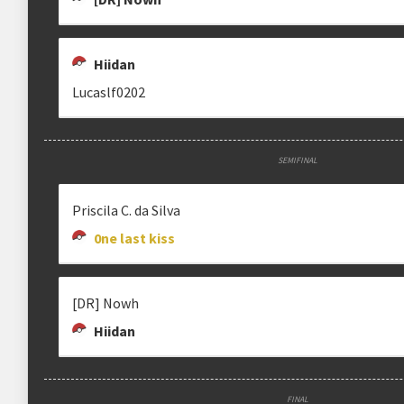
Hiidan
Lucaslf0202
SEMIFINAL
Priscila C. da Silva
0ne last kiss
[DR] Nowh
Hiidan
FINAL