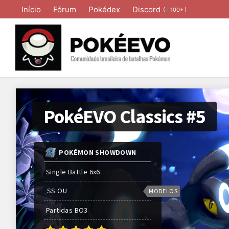
Início
Fórum
Pokédex
Discord
(
)
100+
PokéEVO Classics #5
POKÉMON SHOWDOWN
Single Battle 6x6
SS OU
MODELOS
Partidas
BO
3