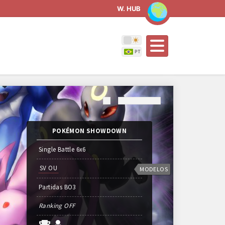
W. HUB
POKÉMON SHOWDOWN
Single Battle 6x6
SV OU
MODELOS
Partidas
BO
3
Ranking OFF