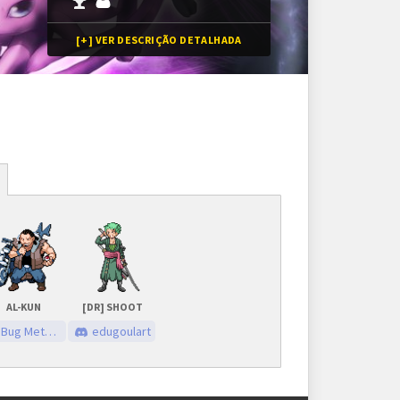
[+] VER DESCRIÇÃO DETALHADA
Inscrições
vagas
scrições encerradas
AL-KUN
[DR] SHOOT
a torneio possui inscrições restritas.
Bug Meteor
edugoulart
enas jogadores pré-selecionados poderão participar.