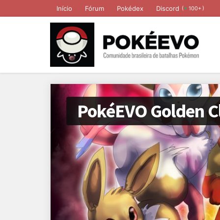
Início
Fórum
Pokédex
Discord
(
)
100+
PokéEVO Golden Cl