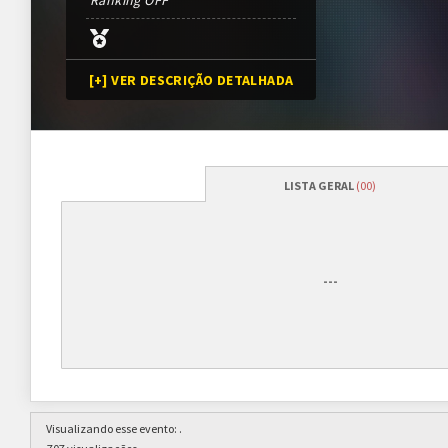
Ranking OFF
[+] VER DESCRIÇÃO DETALHADA
LISTA GERAL
(00)
Programação
Abertura das inscrições
01/01/2016
---
Sorteio das chaves
08/01/2016 (previsão*)
*Conforme cronograma da 
Prazo para cada fase/rodada
7 dias
Visualizando esse evento:
.
Inscrições