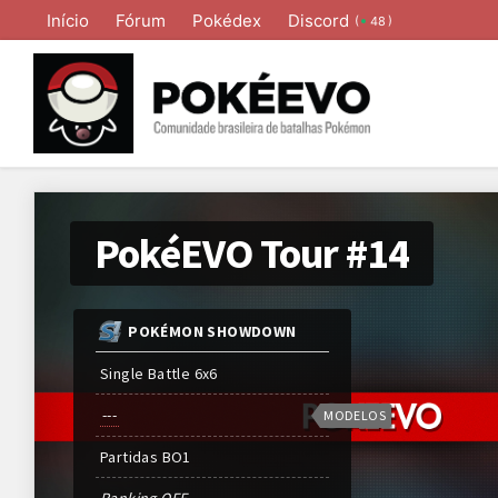
Início
Fórum
Pokédex
Discord
(
)
48
PokéEVO Tour #14
POKÉMON SHOWDOWN
Single Battle 6x6
---
MODELOS
Partidas
BO
1