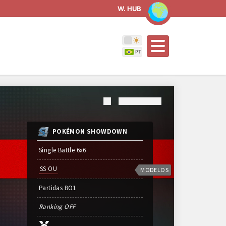
W. HUB
POKÉMON SHOWDOWN
Single Battle 6x6
SS OU
MODELOS
Partidas
BO
1
Ranking OFF