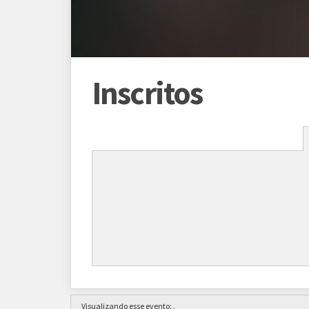
Inscritos
Programação
Abertura das inscrições
01/01
Sorteio das chaves
01/01
Prazo para cada fase/rodada
45 mi
Visualizando esse evento:
.