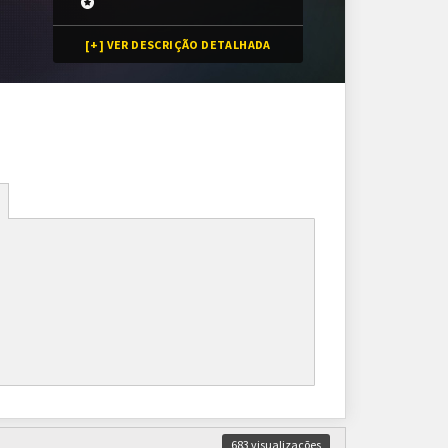
[+] VER DESCRIÇÃO DETALHADA
Inscrições
16 vagas
Inscrições encerradas
As inscrições serão feitas em um painel próprio.
Ele ficará visível após a abertura do torneio.
683 visualizações