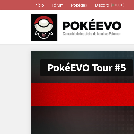
Início
Fórum
Pokédex
Discord
(
)
100+
PokéEVO Tour #5