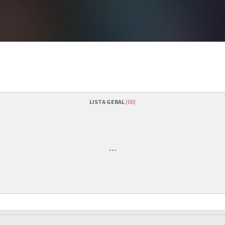
LISTA GERAL
(00)
/2015
Quantidade de vagas
---
/2015
às
01h00 (GMT -3)
Status das inscrições
nutos
Como se inscrever