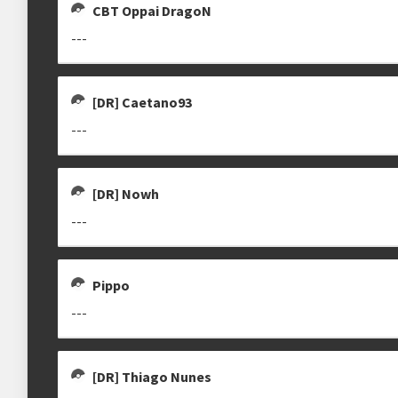
CBT Oppai DragoN
---
[DR] Caetano93
---
[DR] Nowh
---
Pippo
---
[DR] Thiago Nunes