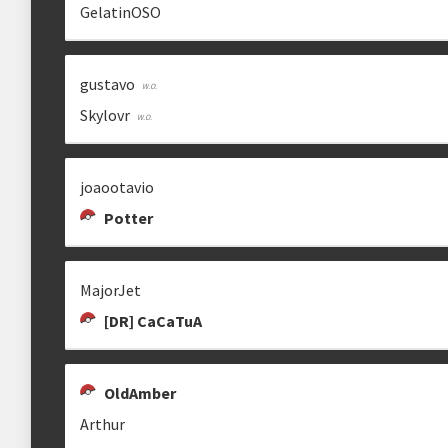
GelatinOSO
Estrutura das chaves
[DR] BGDZ
PIPPO
[DR] NOWH
gustavo
Etapa única
Chaves mata-mata
rbeegodyu
pippo13
25nowh
Skylovr
joaootavio
clicando aqui
Potter
TAYNAN ALMEIDA
PAIN
HELDE
MajorJet
[DR] CaCaTuA
OldAmber
Arthur