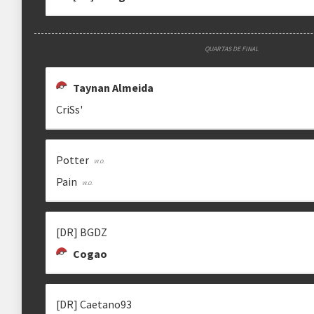
QUARTAS DE FINAL
Taynan Almeida
CriSs'
Potter
Pain
[DR] BGDZ
Cogao
[DR] Caetano93