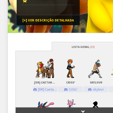
[+] VER DESCRIÇÃO DETALHADA
LISTA GERAL
(23)
Programação
Abertura das inscrições
01/12/2018
às
19h00 (G
Sorteio das chaves
08/12/2018 (previsão*)
*Conforme cronograma da 
[DR] CAETANO93
CRISS'
SKYLOVR
[DR] Caetano93
CriSs'
skylovr
Prazo para cada fase/rodada
7 dias
Inscrições