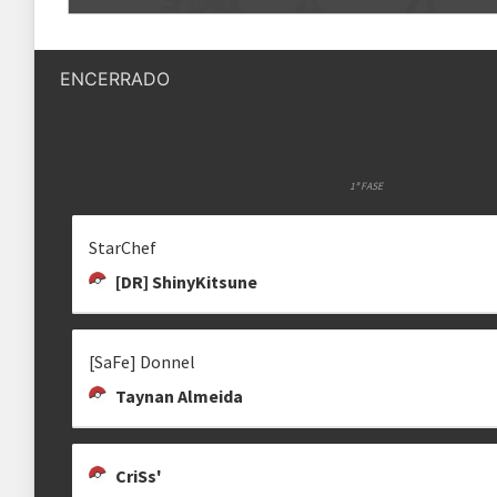
Quantidade de vagas
23 vagas
[DR] THIAGO NUNES
GUSTAVO
GELATINOSO
[
tudonossotop
gustavoyay
ENCERRADO
Status das inscrições
Inscrições encerradas
Como se inscrever
As inscrições serão feitas em um 
Ele ficará visível após a abertura
1ª FASE
[DR] SHINYKITSUNE
OLDAMBER
[SAFE] DONNEL
StarChef
LGBiaTQIA+
Regras
donnyatelo
[DR] ShinyKitsune
Plataforma
Pokémon Showdown
Formato
[SaFe] Donnel
Single Battle 6x6
Taynan Almeida
POTTER
MAJORJET
CBT OPPAI DRAGON
Metagame
---
Potter
Rematches
Melhor de 1 (BO1)
CriSs'