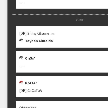
---
2ª FASE
[DR] ShinyKitsune
Taynan Almeida
CriSs'
---
Potter
[DR] CaCaTuA
OldAmber