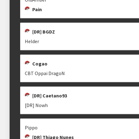
Pain
[DR] BGDZ
Helder
Cogao
CBT Oppai DragoN
[DR] Caetano93
[DR] Nowh
Pippo
[DR] Thiago Nunes