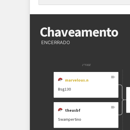
Regras
Chaveamento
Plataforma
Pokémon Showdown
ENCERRADO
Formato
Single Battle 6x6
Metagame
SV OU
1ª FASE
Rematches
Melhor de 1 (BO1)
marvelous.n
Bsg130
theusbf
Swampertino