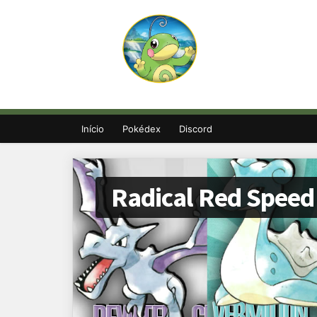
Início
Pokédex
Discord
Radical Red Speed