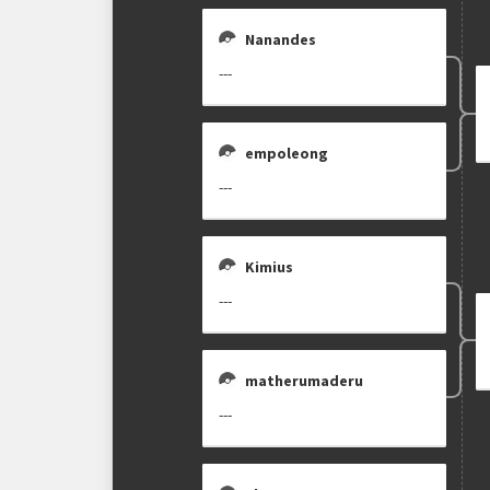
Nanandes
---
empoleong
---
Kimius
---
matherumaderu
---