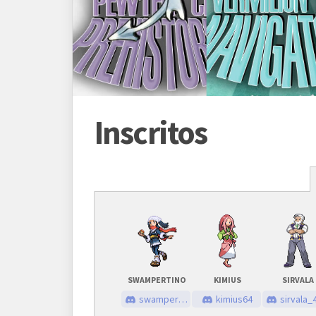
Inscritos
Programação
Abertura das inscrições
09/08
Sorteio das chaves
10/08
SWAMPERTINO
KIMIUS
SIRVALA
Prazo para cada fase/rodada
45 mi
swampert_buenos
kimius64
sirvala_4354