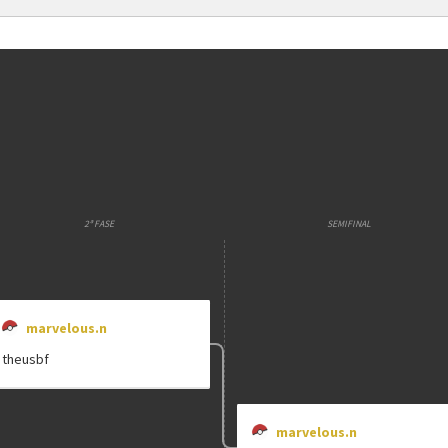
E
Etapa única
Chaves mata
2ª FASE
SEMIFINAL
marvelous.n
theusbf
marvelous.n