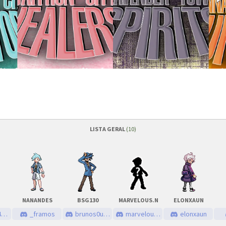
LISTA GERAL
(10)
/2024
às
23h00 (GMT -3)
Quantidade de vagas
/2024
às
00h00 (GMT -3)
Status das inscrições
NANANDES
BSG130
MARVELOUS.N
ELONXAUN
nutos
Como se inscrever
3
_framos
brunos0uza
marvelous.n
elonxaun