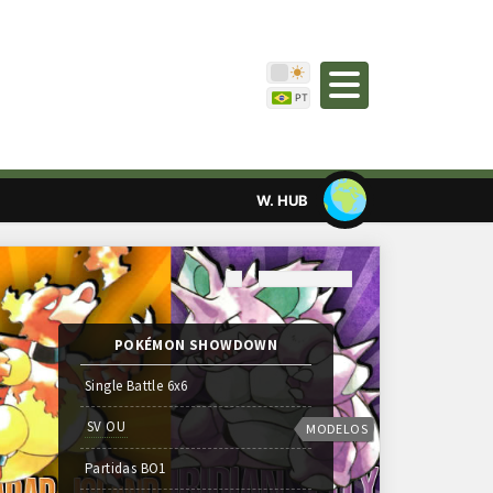
W. HUB
POKÉMON SHOWDOWN
Single Battle 6x6
SV OU
MODELOS
Partidas
BO
1