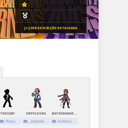
[+] VER DESCRIÇÃO DETALHADA
Inscrições
16 vagas
Inscrições encerradas
THEUSBF
EMPOLEONG
MATHERUMADERU
As inscrições serão feitas em um painel próprio.
Theus
_empoleong_
matherumaderu
Ele ficará visível após a abertura do torneio.