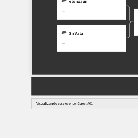
elonxaun
---
SirVala
---
Visualizando esse evento:
Guest #01
.