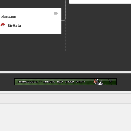
elonxaun
SirVala