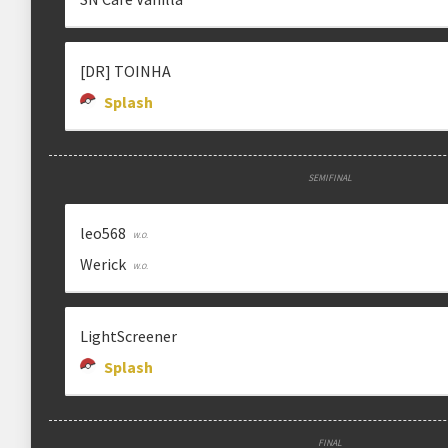
[DR] TOINHA
Splash
SEMIFINAL
leo568
Werick
LightScreener
Splash
FINAL