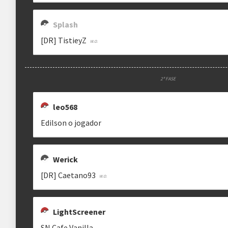
Splash
[DR] TistieyZ
2ª FASE
leo568
Edilson o jogador
Werick
[DR] Caetano93
LightScreener
SN Cafe Vanilla