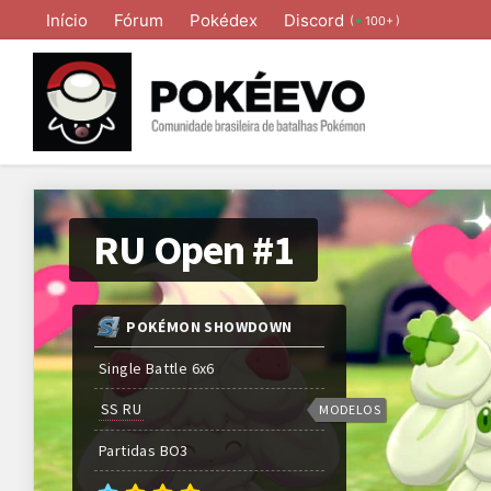
Início
Fórum
Pokédex
Discord
(
)
100+
RU Open #1
POKÉMON SHOWDOWN
Single Battle 6x6
SS RU
MODELOS
Partidas
BO
3