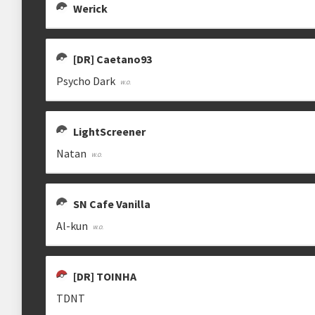
Werick
Estrutura das chaves
[DR] Caetano93
Etapa única
Chaves mata-mata
Psycho Dark
Ranking aplicado
LightScreener
Multiplicador
Pontuação x4
Natan
Categorias
Geral
•
Slam
SN Cafe Vanilla
Al-kun
clicando aqui
[DR] TOINHA
TDNT