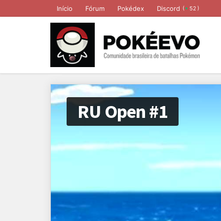
Início
Fórum
Pokédex
Discord
(
)
52
RU Open #1