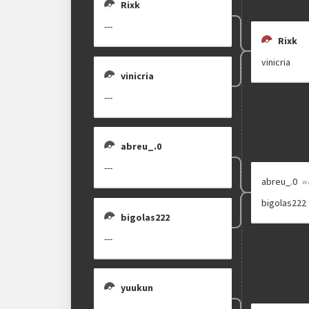
Rixk
---
Rixk
vinicria
vinicria
---
abreu_.0
---
abreu_.0
bigolas222
bigolas222
---
yuukun