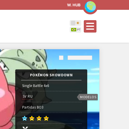
W. HUB
POKÉMON SHOWDOWN
Single Battle 6x6
SV RU
MODELOS
Partidas
BO
3