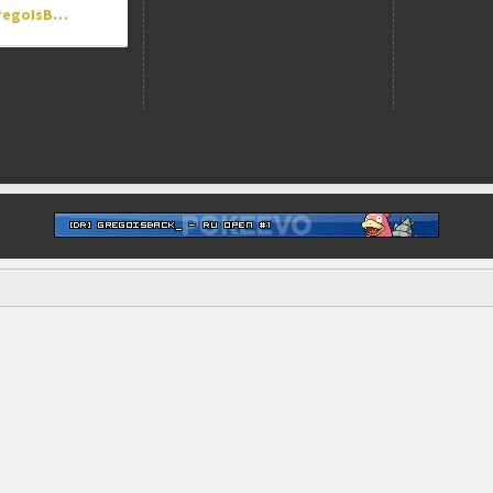
[DR] GregoIsBack_