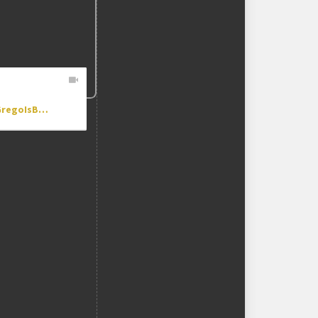
[DR] GregoIsBack_