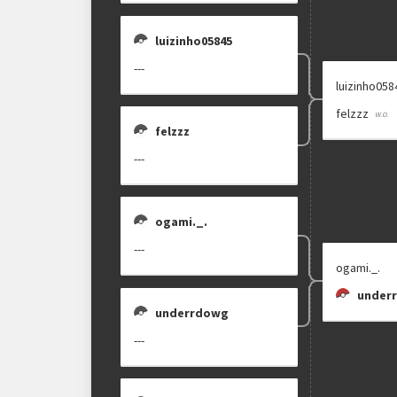
luizinho05845
---
luizinho058
felzzz
felzzz
---
ogami._.
---
ogami._.
under
underrdowg
---