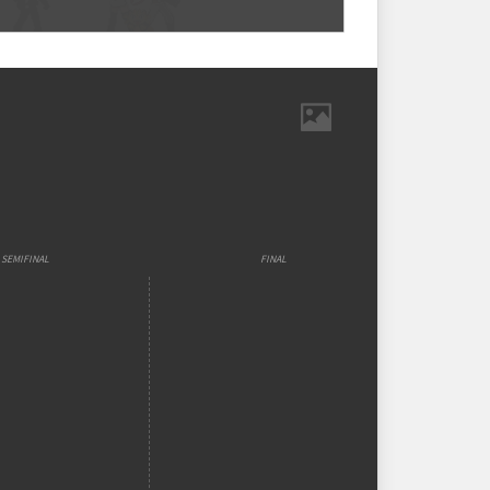
strutura das chaves
-mata
KLZINNNNNNNNNN01
ABREU_.0
abreu_.0
Ranking aplicado
4
m
SEMIFINAL
FINAL