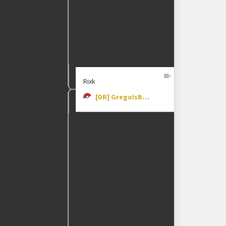
Rixk
[DR] GregoIsBack_