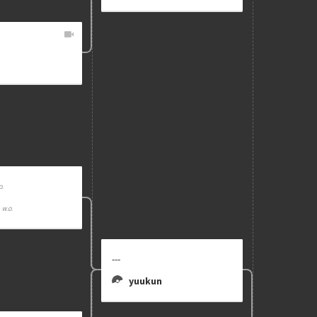
---
yuukun