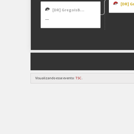
[DR] GregoIsBack_
---
Visualizando esse evento:
TSC
.