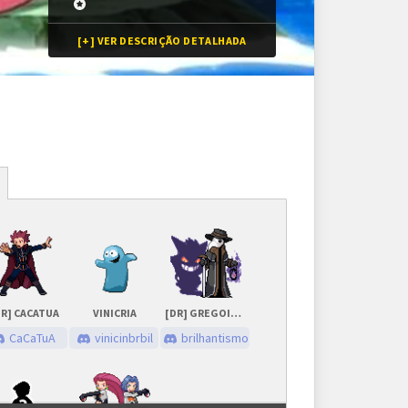
[+] VER DESCRIÇÃO DETALHADA
Inscrições
32 vagas + substitutos
Inscrições encerradas
DR] CACATUA
VINICRIA
[DR] GREGOISBACK_
As inscrições serão feitas em um painel próprio.
CaCaTuA
vinicinbrbil
brilhantismo
Ele ficará visível após a abertura do torneio.