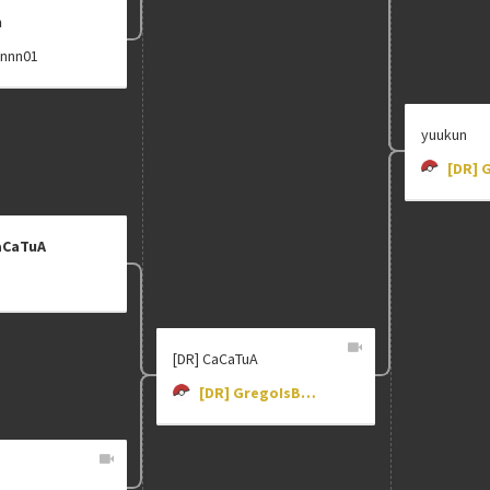
n
nnnn01
yuukun
aCaTuA
[DR] CaCaTuA
[DR] GregoIsBack_