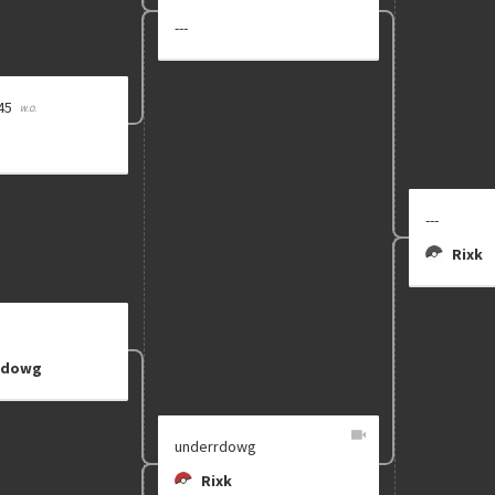
---
45
---
Rixk
rdowg
underrdowg
Rixk