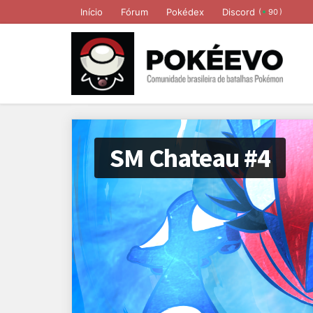
Início
Fórum
Pokédex
Discord
(
)
90
SM Chateau #4