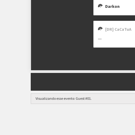
Darkon
[DR] CaCaTuA
---
Visualizando esse evento:
Guest #01
.