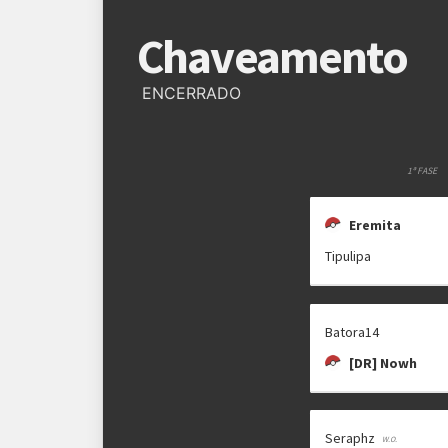
Regras
Chaveamento
Plataforma
Pokémon Showdown
ENCERRADO
Formato
Single Battle 6x6
Metagame
SM OU
1ª FASE
Rematches
Melhor de 3 (BO3)
Eremita
Tipulipa
Batora14
[DR] Nowh
Seraphz