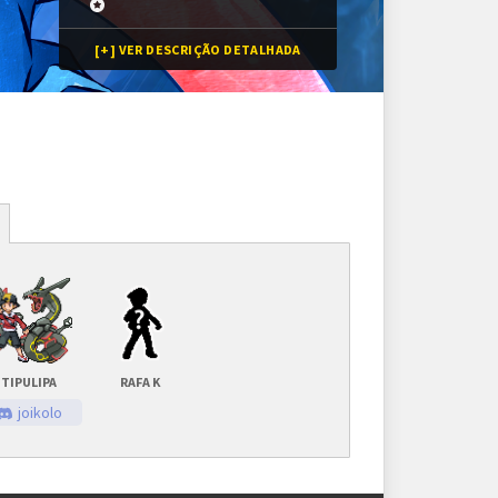
[+] VER DESCRIÇÃO DETALHADA
Inscrições
8 vagas
Inscrições encerradas
TIPULIPA
RAFA K
As inscrições serão feitas em um painel próprio.
joikolo
Ele ficará visível após a abertura do torneio.