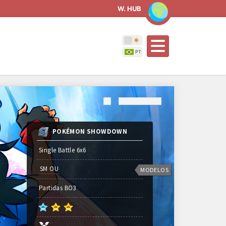
W. HUB
POKÉMON SHOWDOWN
Single Battle 6x6
SM OU
MODELOS
Partidas
BO
3