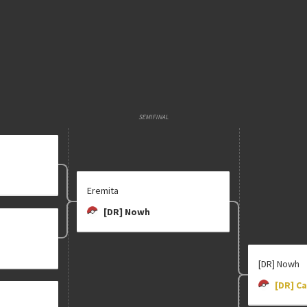
E
Etapa única
Chaves mata
Multiplicador
Pontuação x
SEMIFINAL
Categorias
Geral
•
Old
Eremita
[DR] Nowh
clicando aqui
[DR] Nowh
[DR] C